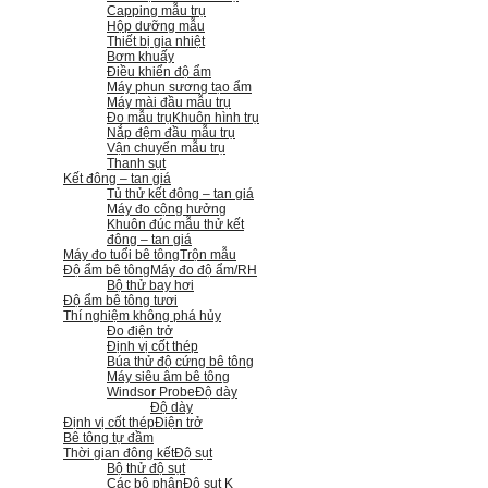
Capping mẫu trụ
Hộp dưỡng mẫu
Thiết bị gia nhiệt
Bơm khuấy
Điều khiển độ ẩm
Máy phun sương tạo ẩm
Máy mài đầu mẫu trụ
Đo mẫu trụ
Khuôn hình trụ
Nắp đệm đầu mẫu trụ
Vận chuyển mẫu trụ
Thanh sụt
Kết đông – tan giá
Tủ thử kết đông – tan giá
Máy đo cộng hưởng
Khuôn đúc mẫu thử kết
đông – tan giá
Máy đo tuổi bê tông
Trộn mẫu
Độ ẩm bê tông
Máy đo độ ẩm/RH
Bộ thử bay hơi
Độ ẩm bê tông tươi
Thí nghiệm không phá hủy
Đo điện trở
Định vị cốt thép
Búa thử độ cứng bê tông
Máy siêu âm bê tông
Windsor Probe
Độ dày
Độ dày
Định vị cốt thép
Điện trở
Bê tông tự đầm
Thời gian đông kết
Độ sụt
Bộ thử độ sụt
Các bộ phận
Độ sụt K