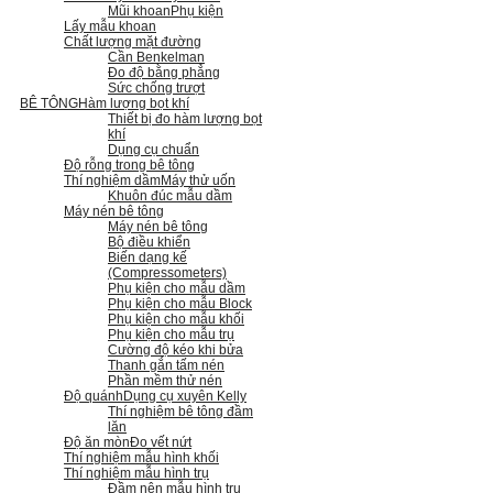
Mũi khoan
Phụ kiện
Lấy mẫu khoan
Chất lượng mặt đường
Cần Benkelman
Đo độ bằng phẳng
Sức chống trượt
BÊ TÔNG
Hàm lượng bọt khí
Thiết bị đo hàm lượng bọt
khí
Dụng cụ chuẩn
Độ rỗng trong bê tông
Thí nghiệm dầm
Máy thử uốn
Khuôn đúc mẫu dầm
Máy nén bê tông
Máy nén bê tông
Bộ điều khiển
Biến dạng kế
(Compressometers)
Phụ kiện cho mẫu dầm
Phụ kiện cho mẫu Block
Phụ kiện cho mẫu khối
Phụ kiện cho mẫu trụ
Cường độ kéo khi bửa
Thanh gắn tấm nén
Phần mềm thử nén
Độ quánh
Dụng cụ xuyên Kelly
Thí nghiệm bê tông đầm
lăn
Độ ăn mòn
Đo vết nứt
Thí nghiệm mẫu hình khối
Thí nghiệm mẫu hình trụ
Đầm nện mẫu hình trụ