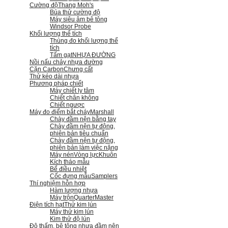
Cường độ
Thang Moh's
Búa thử cường độ
Máy siêu âm bê tông
Windsor Probe
Khối lượng thể tích
Thùng đo khối lượng thể
tích
Tấm gạt
NHỰA ĐƯỜNG
Nồi nấu chảy nhựa đường
Cặn Carbon
Chưng cất
Thử kéo dài nhựa
Phương pháp chiết
Máy chiết ly tâm
Chiết chân không
Chiết ngược
Máy đo điểm bắt cháy
Marshall
Chày đầm nện bằng tay
Chày đầm nện tự động,
phiên bản tiêu chuẩn
Chày đầm nện tự động,
phiên bản làm việc nặng
Máy nén
Vòng lực
Khuôn
Kích tháo mẫu
Bể điều nhiệt
Cốc đựng mẫu
Samplers
Thí nghiệm hỗn hợp
Hàm lượng nhựa
Máy trộn
QuarterMaster
Điện tích hạt
Thử kim lún
Máy thử kim lún
Kim thử độ lún
Độ thấm, bê tông nhựa đầm nện