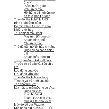
(base)
-Kích thước mẫu
-Chuẩn bị mẫu
Hệ thống thí nghiệm nén
ba trục, bán tự động
Thay đổi thể tích
XI MĂNG
Bình phản ứng kiềm
Độ mịn Blain Air
Tốc độ chảy
Nhiệt thủy hóa
Thí nghiệm mẫu khối
Máy nén (Không có)
Khuôn hình khối
Chuẩn bị mẫu
Thử độ dãn nở
Nồi hấp xi măng
Dụng cụ so sánh chiều
dài
Khuôn mẫu lăng trụ
Thời gian đông kết, Gillmore
Thước đo độ sâu vật liệu chịu
lửa
Lưu động của vữa
Lưu động vữa lỏng
Thay đổi thể tích vữa lỏng
Tỉ trọng và độ nhớt của bùn
Tạp chất hữu cơ
Lấy mẫu xi măng
Dụng cụ Vicat
Dụng cụ Vicat
Kim cho Vicat
Thanh trượt cho Vicat
Quả gia tải cho Vicat
Máy đo độ đục Wagner
Khả năng giữ nước
CỐT LIỆU