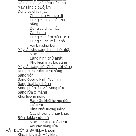
Độ mài mòn, độ bền
Phân loại
Máy sàng gió
Độ ẩm
Dụng cụ chia mẫu
Chia mẫu Humboldt
Dụng cụ chia mẫu đa
năng
Dụng cụ chia mẫu
California
Dụng cụ giảm mẫu 16-1
Dụng cụ chi mẫu nhỏ
Vải bạt chia bốn
Máy lắc cho sàng hình chữ nhật
Máy lắc
Sàng hình chữ nhật
Phụ kiện máy lắc sàng
Máy lắc sàng tròn
Chổi quét sàng
Dụng cụ so sánh lưới sàng
Sàng tròn
Sàng đường kính 457 mm
Sàng, loại bập bênh
Sàng phân tích đất
Sàng rửa
Sàng rửa xi măng
Khối lượng riêng
Bàn cân khối lượng riêng
Giỏ lưới
Bình khối lượng riêng
Các phương pháp khác
Rửa đá
Máy rửa đá
Máy lắc sàng khô / ướt
Vòi cho sàng rửa
MẶT ĐƯỜNG-SÀN
Máy khoan
Khoan lấy mẫu
Máy khoan