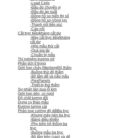
-Load Cells
-Đầu đo chuyển vị
-Đầu đo áp suất
-Đồng hồ so hiển thị số
-Đồng hồ so
-Vòng lực
-Thanh nối tiếp xúc
-Cáp nối
Cắt trực tiếp/kháng cắt dư
-Máy cắt trực tiếp/kháng
cắt dư
-Hộp mẫu thử cắt
-Quả gia tải
-Chuẩn bị mẫu
Thí nghiệm trương nở
Phân tích tỉ trọng
Giới hạn chảy Atterberg
Độ thấm
-Buồng thử độ thấm
-Bộ tấm đế và nắp mẫu
-FlexPanels
-Thiết bị thử thấm
Sự phân tán qua lỗ kim
Giới hạn dẻo, co ngót
Độ chặt tương đối
Dụng cụ tháo mẫu
Đương lượng cát
Phân loại cường độ đất
Ba trục
-Khung máy nén ba trục
-Bảng điều khiển
-Phụ kiện hệ thống ba
trục
-Buồng mẫu ba trục
-Bộ tấm trên (cap) và đế