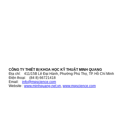
CÔNG TY THIẾT BỊ KHOA HỌC KỸ THUẬT MINH QUANG
Địa chỉ: 411/15B Lê Đại Hành, Phường Phú Thọ, TP. Hồ Chí Minh
Điện thoại: (84 8) 66721418
Email:
i
nfo@mqscience.com
Website :
www.minhquang.net.vn
,
www.mqscience.com