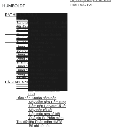
mòn cát rơi
HUMBOLDT
ĐẤT-HIỆN TRƯỜNG
Mũi khoan & Bộ khoan
Bảng so màu
Đầm nện & Độ chặt
Độ đồng đều đầm chặt, độ cứng
Đo giá trị điện môi
Máy khoan đất
Dụng cụ thử độ thấm Guelph
Độ ẩm
Thiết bị thử xuyên, búa đôi
Thiết bị thử xuyên động
Dụng cụ thử xuyên bỏ túi
Bộ thử xuyên Proctor
Dụng cụ thử xuyên, vòng lực
Dụng cụ thử xuyên tĩnh
Thanh xuyên dò
Điện trở
Dụng cụ lấy mẫu
Dụng cụ thử cắt cánh
Ống Shelby
Dụng cụ thử thấm vòng đôi
Thước đo mực nước ngầm
ĐẤT-LAB
Calcium Carbonate
CBR
-Máy nén CBR
-Phụ kiện thí nghiệm
CBR
Đầm nện
-Khuôn đầm nện
-Máy đầm nện
-Đầm rung
-Đầm nện Harvard
Cố kết
-Máy nén cố kết
-Hộp mẫu nén cố kết
-Quả gia tải
-Phần mềm
Thu dữ liệu
-Phần mềm HMTS
-Bộ ghi dữ liệu