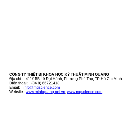
CÔNG TY THIẾT BỊ KHOA HỌC KỸ THUẬT MINH QUANG
Địa chỉ: 411/15B Lê Đại Hành, Phường Phú Thọ, TP. Hồ Chí Minh
Điện thoại: (84 8) 66721418
Email:
i
nfo@mqscience.com
Website :
www.minhquang.net.vn
,
www.mqscience.com