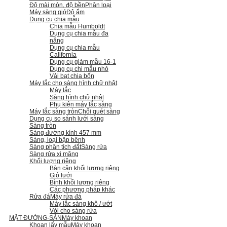
Độ mài mòn, độ bền
Phân loại
Máy sàng gió
Độ ẩm
Dụng cụ chia mẫu
Chia mẫu Humboldt
Dụng cụ chia mẫu đa
năng
Dụng cụ chia mẫu
California
Dụng cụ giảm mẫu 16-1
Dụng cụ chi mẫu nhỏ
Vải bạt chia bốn
Máy lắc cho sàng hình chữ nhật
Máy lắc
Sàng hình chữ nhật
Phụ kiện máy lắc sàng
Máy lắc sàng tròn
Chổi quét sàng
Dụng cụ so sánh lưới sàng
Sàng tròn
Sàng đường kính 457 mm
Sàng, loại bập bênh
Sàng phân tích đất
Sàng rửa
Sàng rửa xi măng
Khối lượng riêng
Bàn cân khối lượng riêng
Giỏ lưới
Bình khối lượng riêng
Các phương pháp khác
Rửa đá
Máy rửa đá
Máy lắc sàng khô / ướt
Vòi cho sàng rửa
MẶT ĐƯỜNG-SÀN
Máy khoan
Khoan lấy mẫu
Máy khoan