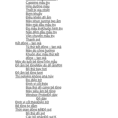
Capping mẫu trụ
Hộp dưỡng mẫu
Thiết bị gia nhiệt
Bơm khuấy
Điều khiển độ ẩm
Máy phun sương tạo ẩm
Máy mài đầu mẫu trụ
Đo mẫu trụ
Khuôn hình trụ
Nắp đệm đầu mẫu trụ
Vận chuyển mẫu trụ
Thanh sụt
Kết đông – tan giá
Tủ thử kết đông – tan giá
Máy đo cộng hưởng
Khuôn đúc mẫu thử kết
đông – tan giá
Máy đo tuổi bê tông
Trộn mẫu
Độ ẩm bê tông
Máy đo độ ẩm/RH
Bộ thử bay hơi
Độ ẩm bê tông tươi
Thí nghiệm không phá hủy
Đo điện trở
Định vị cốt thép
Búa thử độ cứng bê tông
Máy siêu âm bê tông
Windsor Probe
Độ dày
Độ dày
Định vị cốt thép
Điện trở
Bê tông tự đầm
Thời gian đông kết
Độ sụt
Bộ thử độ sụt
Các bộ phận
Độ sụt K