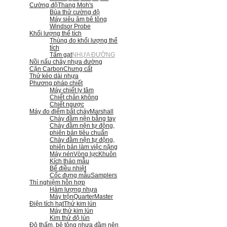
Cường độ
Thang Moh's
Búa thử cường độ
Máy siêu âm bê tông
Windsor Probe
Khối lượng thể tích
Thùng đo khối lượng thể
tích
Tấm gạt
NHỰA ĐƯỜNG
Nồi nấu chảy nhựa đường
Cặn Carbon
Chưng cất
Thử kéo dài nhựa
Phương pháp chiết
Máy chiết ly tâm
Chiết chân không
Chiết ngược
Máy đo điểm bắt cháy
Marshall
Chày đầm nện bằng tay
Chày đầm nện tự động,
phiên bản tiêu chuẩn
Chày đầm nện tự động,
phiên bản làm việc nặng
Máy nén
Vòng lực
Khuôn
Kích tháo mẫu
Bể điều nhiệt
Cốc đựng mẫu
Samplers
Thí nghiệm hỗn hợp
Hàm lượng nhựa
Máy trộn
QuarterMaster
Điện tích hạt
Thử kim lún
Máy thử kim lún
Kim thử độ lún
Độ thấm, bê tông nhựa đầm nện