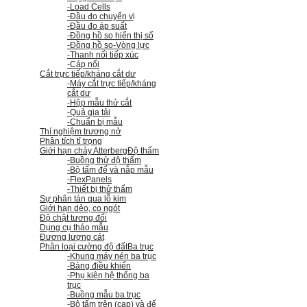
-Load Cells
-Đầu đo chuyển vị
-Đầu đo áp suất
-Đồng hồ so hiển thị số
-Đồng hồ so
-Vòng lực
-Thanh nối tiếp xúc
-Cáp nối
Cắt trực tiếp/kháng cắt dư
-Máy cắt trực tiếp/kháng
cắt dư
-Hộp mẫu thử cắt
-Quả gia tải
-Chuẩn bị mẫu
Thí nghiệm trương nở
Phân tích tỉ trọng
Giới hạn chảy Atterberg
Độ thấm
-Buồng thử độ thấm
-Bộ tấm đế và nắp mẫu
-FlexPanels
-Thiết bị thử thấm
Sự phân tán qua lỗ kim
Giới hạn dẻo, co ngót
Độ chặt tương đối
Dụng cụ tháo mẫu
Đương lượng cát
Phân loại cường độ đất
Ba trục
-Khung máy nén ba trục
-Bảng điều khiển
-Phụ kiện hệ thống ba
trục
-Buồng mẫu ba trục
-Bộ tấm trên (cap) và đế