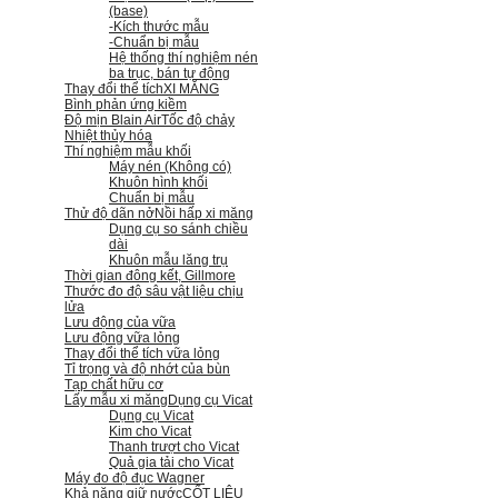
(base)
-Kích thước mẫu
-Chuẩn bị mẫu
Hệ thống thí nghiệm nén
ba trục, bán tự động
Thay đổi thể tích
XI MĂNG
Bình phản ứng kiềm
Độ mịn Blain Air
Tốc độ chảy
Nhiệt thủy hóa
Thí nghiệm mẫu khối
Máy nén (Không có)
Khuôn hình khối
Chuẩn bị mẫu
Thử độ dãn nở
Nồi hấp xi măng
Dụng cụ so sánh chiều
dài
Khuôn mẫu lăng trụ
Thời gian đông kết, Gillmore
Thước đo độ sâu vật liệu chịu
lửa
Lưu động của vữa
Lưu động vữa lỏng
Thay đổi thể tích vữa lỏng
Tỉ trọng và độ nhớt của bùn
Tạp chất hữu cơ
Lấy mẫu xi măng
Dụng cụ Vicat
Dụng cụ Vicat
Kim cho Vicat
Thanh trượt cho Vicat
Quả gia tải cho Vicat
Máy đo độ đục Wagner
Khả năng giữ nước
CỐT LIỆU