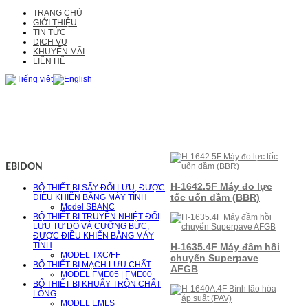
TRANG CHỦ
GIỚI THIỆU
TIN TỨC
DỊCH VỤ
KHUYẾN MÃI
LIÊN HỆ
EBIDON
H-1642.5F Máy đo lực
BỘ THIẾT BỊ SẤY ĐỐI LƯU, ĐƯỢC
tốc uốn dầm (BBR)
ĐIỀU KHIỂN BẰNG MÁY TÍNH
Model SBANC
BỘ THIẾT BỊ TRUYỀN NHIỆT ĐỐI
LƯU TỰ DO VÀ CƯỠNG BỨC,
ĐƯỢC ĐIỀU KHIỂN BẰNG MÁY
TÍNH
H-1635.4F Máy đầm hồi
MODEL TXC/FF
chuyển Superpave
BỘ THIẾT BỊ MẠCH LƯU CHẤT
AFGB
MODEL FME05 | FME00
BỘ THIẾT BỊ KHUẤY TRỘN CHẤT
LỎNG
MODEL EMLS