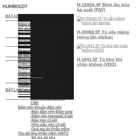
H-1640A.4F Bình lão hóa
HUMBOLDT
áp suất (PAV)
ĐẤT-HIỆN TRƯỜNG
Mũi khoan & Bộ khoan
Bảng so màu
Đầm nện & Độ chặt
Độ đồng đều đầm chặt, độ cứng
H-30068.5F Tủ sấy màng
Đo giá trị điện môi
Máy khoan đất
mỏng lăn atphan
Dụng cụ thử độ thấm Guelph
Độ ẩm
Thiết bị thử xuyên, búa đôi
Thiết bị thử xuyên động
Dụng cụ thử xuyên bỏ túi
Bộ thử xuyên Proctor
H-1641.5F Tủ khử khí
Dụng cụ thử xuyên, vòng lực
Dụng cụ thử xuyên tĩnh
chân không (VDO)
Thanh xuyên dò
Điện trở
Dụng cụ lấy mẫu
Dụng cụ thử cắt cánh
Ống Shelby
Dụng cụ thử thấm vòng đôi
Thước đo mực nước ngầm
ĐẤT-LAB
Calcium Carbonate
CBR
-Máy nén CBR
-Phụ kiện thí nghiệm
CBR
Đầm nện
-Khuôn đầm nện
-Máy đầm nện
-Đầm rung
-Đầm nện Harvard
Cố kết
-Máy nén cố kết
-Hộp mẫu nén cố kết
-Quả gia tải
-Phần mềm
Thu dữ liệu
-Phần mềm HMTS
-Bộ ghi dữ liệu