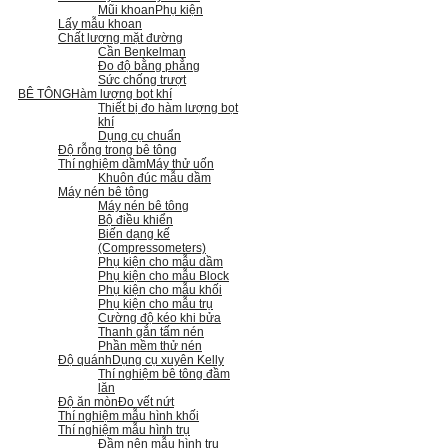
Mũi khoan
Phụ kiện
Lấy mẫu khoan
Chất lượng mặt đường
Cần Benkelman
Đo độ bằng phẳng
Sức chống trượt
BÊ TÔNG
Hàm lượng bọt khí
Thiết bị đo hàm lượng bọt
khí
Dụng cụ chuẩn
Độ rỗng trong bê tông
Thí nghiệm dầm
Máy thử uốn
Khuôn đúc mẫu dầm
Máy nén bê tông
Máy nén bê tông
Bộ điều khiển
Biến dạng kế
(Compressometers)
Phụ kiện cho mẫu dầm
Phụ kiện cho mẫu Block
Phụ kiện cho mẫu khối
Phụ kiện cho mẫu trụ
Cường độ kéo khi bửa
Thanh gắn tấm nén
Phần mềm thử nén
Độ quánh
Dụng cụ xuyên Kelly
Thí nghiệm bê tông đầm
lăn
Độ ăn mòn
Đo vết nứt
Thí nghiệm mẫu hình khối
Thí nghiệm mẫu hình trụ
Đầm nện mẫu hình trụ