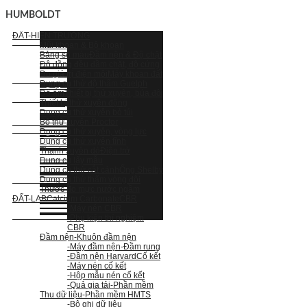
HUMBOLDT
ĐẤT-HIỆN TRƯỜNG
Mũi khoan & Bộ khoan
Bảng so màu
Đầm nện & Độ chặt
Độ đồng đều đầm chặt, độ cứng
Đo giá trị điện môi
Máy khoan đất
Dụng cụ thử độ thấm Guelph
Độ ẩm
Thiết bị thử xuyên, búa đôi
Thiết bị thử xuyên động
Dụng cụ thử xuyên bỏ túi
Bộ thử xuyên Proctor
Dụng cụ thử xuyên, vòng lực
Dụng cụ thử xuyên tĩnh
Thanh xuyên dò
Điện trở
Dụng cụ lấy mẫu
Dụng cụ thử cắt cánh
Ống Shelby
Dụng cụ thử thấm vòng đôi
Thước đo mực nước ngầm
ĐẤT-LAB
Calcium Carbonate
CBR
-Máy nén CBR
-Phụ kiện thí nghiệm
CBR
Đầm nện
-Khuôn đầm nện
-Máy đầm nện
-Đầm rung
-Đầm nện Harvard
Cố kết
-Máy nén cố kết
-Hộp mẫu nén cố kết
-Quả gia tải
-Phần mềm
Thu dữ liệu
-Phần mềm HMTS
-Bộ ghi dữ liệu