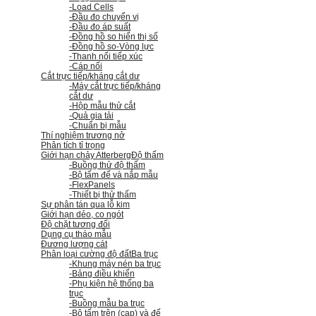
-Load Cells
-Đầu đo chuyển vị
-Đầu đo áp suất
-Đồng hồ so hiển thị số
-Đồng hồ so
-Vòng lực
-Thanh nối tiếp xúc
-Cáp nối
Cắt trực tiếp/kháng cắt dư
-Máy cắt trực tiếp/kháng
cắt dư
-Hộp mẫu thử cắt
-Quả gia tải
-Chuẩn bị mẫu
Thí nghiệm trương nở
Phân tích tỉ trọng
Giới hạn chảy Atterberg
Độ thấm
-Buồng thử độ thấm
-Bộ tấm đế và nắp mẫu
-FlexPanels
-Thiết bị thử thấm
Sự phân tán qua lỗ kim
Giới hạn dẻo, co ngót
Độ chặt tương đối
Dụng cụ tháo mẫu
Đương lượng cát
Phân loại cường độ đất
Ba trục
-Khung máy nén ba trục
-Bảng điều khiển
-Phụ kiện hệ thống ba
trục
-Buồng mẫu ba trục
-Bộ tấm trên (cap) và đế