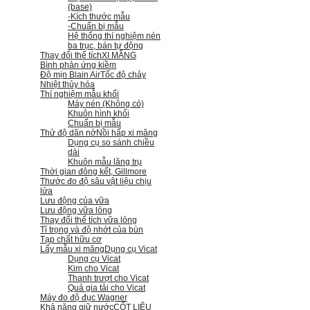
(base)
-Kích thước mẫu
-Chuẩn bị mẫu
Hệ thống thí nghiệm nén
ba trục, bán tự động
Thay đổi thể tích
XI MĂNG
Bình phản ứng kiềm
Độ mịn Blain Air
Tốc độ chảy
Nhiệt thủy hóa
Thí nghiệm mẫu khối
Máy nén (Không có)
Khuôn hình khối
Chuẩn bị mẫu
Thử độ dãn nở
Nồi hấp xi măng
Dụng cụ so sánh chiều
dài
Khuôn mẫu lăng trụ
Thời gian đông kết, Gillmore
Thước đo độ sâu vật liệu chịu
lửa
Lưu động của vữa
Lưu động vữa lỏng
Thay đổi thể tích vữa lỏng
Tỉ trọng và độ nhớt của bùn
Tạp chất hữu cơ
Lấy mẫu xi măng
Dụng cụ Vicat
Dụng cụ Vicat
Kim cho Vicat
Thanh trượt cho Vicat
Quả gia tải cho Vicat
Máy đo độ đục Wagner
Khả năng giữ nước
CỐT LIỆU