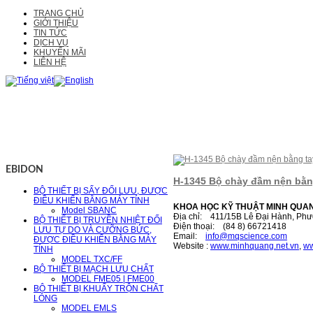
TRANG CHỦ
GIỚI THIỆU
TIN TỨC
DỊCH VỤ
KHUYẾN MÃI
LIÊN HỆ
EBIDON
H-1345 Bộ chày đầm nện bằn
BỘ THIẾT BỊ SẤY ĐỐI LƯU, ĐƯỢC
ĐIỀU KHIỂN BẰNG MÁY TÍNH
KHOA HỌC KỸ THUẬT MINH QUA
Model SBANC
Địa chỉ: 411/15B Lê Đại Hành, Phư
BỘ THIẾT BỊ TRUYỀN NHIỆT ĐỐI
Điện thoại: (84 8) 66721418
LƯU TỰ DO VÀ CƯỠNG BỨC,
Email:
i
nfo@mqscience.com
ĐƯỢC ĐIỀU KHIỂN BẰNG MÁY
Website :
www.minhquang.net.vn
,
ww
TÍNH
MODEL TXC/FF
BỘ THIẾT BỊ MẠCH LƯU CHẤT
MODEL FME05 | FME00
BỘ THIẾT BỊ KHUẤY TRỘN CHẤT
LỎNG
MODEL EMLS