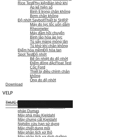
Rice Test
Phụ kiện
Bàn khử khí
Áp kế hiện số
Bình tỉ trọng chân không
Bơm chân không
Độ nhớt Saybolt
Thiết bị SHRP
Máy đo lực tốc uốn dầm
Rheometer
Máy đầm hồi chuyển
Bình lão hóa áp lực
Tủ sấy màng mỏng lăn
Tủ khử khí chân không
Điểm hóa mềm
Độ hòa tan
Spot Test
Độ nhớt
Bể ổn nhiệt đo độ nhớt
Điểm đông đặc
Float Test
Cốc Ford
Thiết bị điều chỉnh chân
không
Ống đo độ nhớt
Download
VELP
THỰC PHẨM-THỨC ĂN
Phân tích đạm bằng phương
pháp Dumas
Máy phá mẫu Kjeldahl
Máy chưng cất Kjeldahl
Nghiên cứu hạn sử dụng
Máy chiết dung môi
Máy phân tích xơ thô
Máy phân tích xơ dinh dưỡng