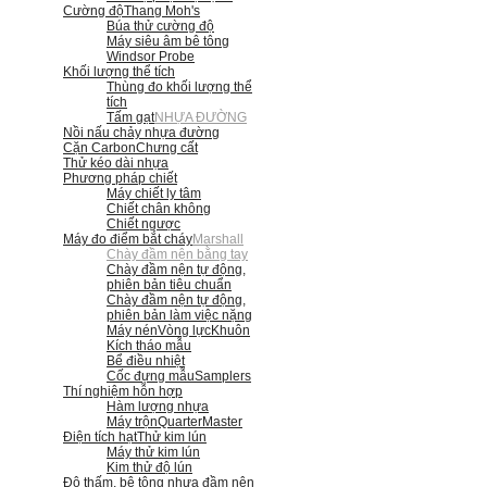
Cường độ
Thang Moh's
Búa thử cường độ
Máy siêu âm bê tông
Windsor Probe
Khối lượng thể tích
Thùng đo khối lượng thể
tích
Tấm gạt
NHỰA ĐƯỜNG
Nồi nấu chảy nhựa đường
Cặn Carbon
Chưng cất
Thử kéo dài nhựa
Phương pháp chiết
Máy chiết ly tâm
Chiết chân không
Chiết ngược
Máy đo điểm bắt cháy
Marshall
Chày đầm nện bằng tay
Chày đầm nện tự động,
phiên bản tiêu chuẩn
Chày đầm nện tự động,
phiên bản làm việc nặng
Máy nén
Vòng lực
Khuôn
Kích tháo mẫu
Bể điều nhiệt
Cốc đựng mẫu
Samplers
Thí nghiệm hỗn hợp
Hàm lượng nhựa
Máy trộn
QuarterMaster
Điện tích hạt
Thử kim lún
Máy thử kim lún
Kim thử độ lún
Độ thấm, bê tông nhựa đầm nện