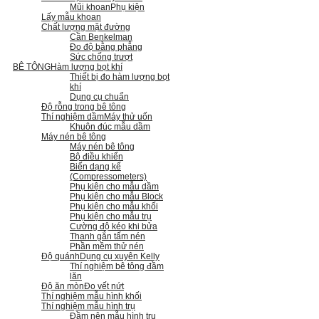
Mũi khoan
Phụ kiện
Lấy mẫu khoan
Chất lượng mặt đường
Cần Benkelman
Đo độ bằng phẳng
Sức chống trượt
BÊ TÔNG
Hàm lượng bọt khí
Thiết bị đo hàm lượng bọt
khí
Dụng cụ chuẩn
Độ rỗng trong bê tông
Thí nghiệm dầm
Máy thử uốn
Khuôn đúc mẫu dầm
Máy nén bê tông
Máy nén bê tông
Bộ điều khiển
Biến dạng kế
(Compressometers)
Phụ kiện cho mẫu dầm
Phụ kiện cho mẫu Block
Phụ kiện cho mẫu khối
Phụ kiện cho mẫu trụ
Cường độ kéo khi bửa
Thanh gắn tấm nén
Phần mềm thử nén
Độ quánh
Dụng cụ xuyên Kelly
Thí nghiệm bê tông đầm
lăn
Độ ăn mòn
Đo vết nứt
Thí nghiệm mẫu hình khối
Thí nghiệm mẫu hình trụ
Đầm nện mẫu hình trụ