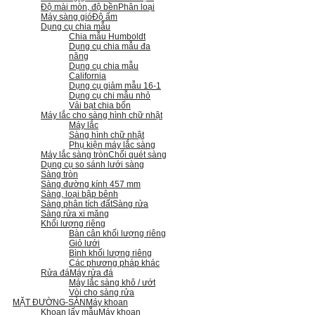
Độ mài mòn, độ bền
Phân loại
Máy sàng gió
Độ ẩm
Dụng cụ chia mẫu
Chia mẫu Humboldt
Dụng cụ chia mẫu đa
năng
Dụng cụ chia mẫu
California
Dụng cụ giảm mẫu 16-1
Dụng cụ chi mẫu nhỏ
Vải bạt chia bốn
Máy lắc cho sàng hình chữ nhật
Máy lắc
Sàng hình chữ nhật
Phụ kiện máy lắc sàng
Máy lắc sàng tròn
Chổi quét sàng
Dụng cụ so sánh lưới sàng
Sàng tròn
Sàng đường kính 457 mm
Sàng, loại bập bênh
Sàng phân tích đất
Sàng rửa
Sàng rửa xi măng
Khối lượng riêng
Bàn cân khối lượng riêng
Giỏ lưới
Bình khối lượng riêng
Các phương pháp khác
Rửa đá
Máy rửa đá
Máy lắc sàng khô / ướt
Vòi cho sàng rửa
MẶT ĐƯỜNG-SÀN
Máy khoan
Khoan lấy mẫu
Máy khoan