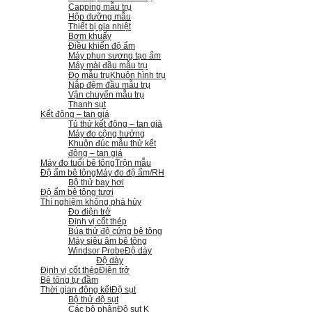
Capping mẫu trụ
Hộp dưỡng mẫu
Thiết bị gia nhiệt
Bơm khuấy
Điều khiển độ ẩm
Máy phun sương tạo ẩm
Máy mài đầu mẫu trụ
Đo mẫu trụ
Khuôn hình trụ
Nắp đệm đầu mẫu trụ
Vận chuyển mẫu trụ
Thanh sụt
Kết đông – tan giá
Tủ thử kết đông – tan giá
Máy đo cộng hưởng
Khuôn đúc mẫu thử kết
đông – tan giá
Máy đo tuổi bê tông
Trộn mẫu
Độ ẩm bê tông
Máy đo độ ẩm/RH
Bộ thử bay hơi
Độ ẩm bê tông tươi
Thí nghiệm không phá hủy
Đo điện trở
Định vị cốt thép
Búa thử độ cứng bê tông
Máy siêu âm bê tông
Windsor Probe
Độ dày
Độ dày
Định vị cốt thép
Điện trở
Bê tông tự đầm
Thời gian đông kết
Độ sụt
Bộ thử độ sụt
Các bộ phận
Độ sụt K