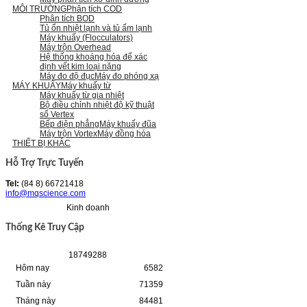
MÔI TRƯỜNG
Phân tích COD
Phân tích BOD
Tủ ổn nhiệt lạnh và tủ ấm lạnh
Máy khuấy (Flocculators)
Máy trộn Overhead
Hệ thống khoáng hóa để xác
định vết kim loại nặng
Máy đo độ đục
Máy đo phóng xạ
MÁY KHUẤY
Máy khuấy từ
Máy khuấy từ gia nhiệt
Bộ điều chỉnh nhiệt độ kỹ thuật
số Vertex
Bếp điện phẳng
Máy khuấy đũa
Máy trộn Vortex
Máy đồng hóa
THIẾT BỊ KHÁC
Hỗ Trợ Trực Tuyến
Tel:
(84 8) 66721418
info@mqscience.com
Kinh doanh
Thống Kê Truy Cập
1
8
7
4
9
2
8
8
Hôm nay
6582
Tuần này
71359
Tháng này
84481