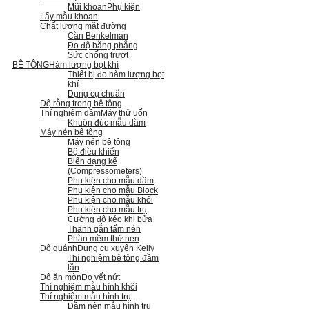
Mũi khoan
Phụ kiện
Lấy mẫu khoan
Chất lượng mặt đường
Cần Benkelman
Đo độ bằng phẳng
Sức chống trượt
BÊ TÔNG
Hàm lượng bọt khí
Thiết bị đo hàm lượng bọt
khí
Dụng cụ chuẩn
Độ rỗng trong bê tông
Thí nghiệm dầm
Máy thử uốn
Khuôn đúc mẫu dầm
Máy nén bê tông
Máy nén bê tông
Bộ điều khiển
Biến dạng kế
(Compressometers)
Phụ kiện cho mẫu dầm
Phụ kiện cho mẫu Block
Phụ kiện cho mẫu khối
Phụ kiện cho mẫu trụ
Cường độ kéo khi bửa
Thanh gắn tấm nén
Phần mềm thử nén
Độ quánh
Dụng cụ xuyên Kelly
Thí nghiệm bê tông đầm
lăn
Độ ăn mòn
Đo vết nứt
Thí nghiệm mẫu hình khối
Thí nghiệm mẫu hình trụ
Đầm nện mẫu hình trụ