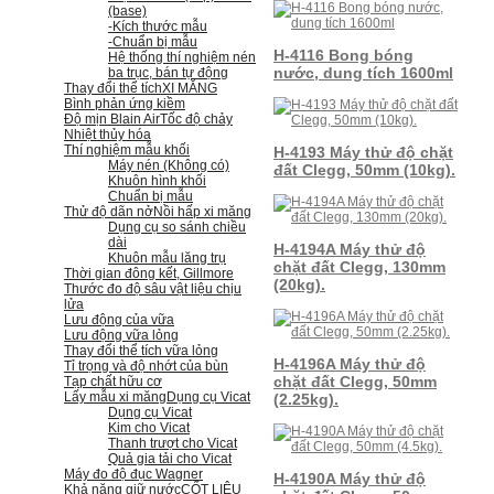
(base)
-Kích thước mẫu
-Chuẩn bị mẫu
H-4116 Bong bóng
Hệ thống thí nghiệm nén
nước, dung tích 1600ml
ba trục, bán tự động
Thay đổi thể tích
XI MĂNG
Bình phản ứng kiềm
Độ mịn Blain Air
Tốc độ chảy
Nhiệt thủy hóa
Thí nghiệm mẫu khối
H-4193 Máy thử độ chặt
Máy nén (Không có)
đất Clegg, 50mm (10kg).
Khuôn hình khối
Chuẩn bị mẫu
Thử độ dãn nở
Nồi hấp xi măng
Dụng cụ so sánh chiều
dài
H-4194A Máy thử độ
Khuôn mẫu lăng trụ
chặt đất Clegg, 130mm
Thời gian đông kết, Gillmore
(20kg).
Thước đo độ sâu vật liệu chịu
lửa
Lưu động của vữa
Lưu động vữa lỏng
Thay đổi thể tích vữa lỏng
H-4196A Máy thử độ
Tỉ trọng và độ nhớt của bùn
chặt đất Clegg, 50mm
Tạp chất hữu cơ
Lấy mẫu xi măng
Dụng cụ Vicat
(2.25kg).
Dụng cụ Vicat
Kim cho Vicat
Thanh trượt cho Vicat
Quả gia tải cho Vicat
Máy đo độ đục Wagner
H-4190A Máy thử độ
Khả năng giữ nước
CỐT LIỆU