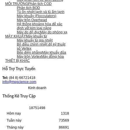
MÔI TRƯỜNG
Phân tích COD
Phân tích BOD
Tủ ổn nhiệt lạnh và tủ ấm lạnh
Máy khuấy (Flocculators)
Máy trộn Overhead
Hệ thống khoáng hóa để xác
định vết kim loại nặng
Máy đo độ đục
Máy đo phóng xạ
MÁY KHUẤY
Máy khuấy từ
Máy khuấy từ gia nhiệt
Bộ điều chỉnh nhiệt độ kỹ thuật
số Vertex
Bếp điện phẳng
Máy khuấy đũa
Máy trộn Vortex
Máy đồng hóa
THIẾT BỊ KHÁC
Hỗ Trợ Trực Tuyến
Tel:
(84 8) 66721418
info@mqscience.com
Kinh doanh
Thống Kê Truy Cập
1
8
7
5
1
4
9
8
Hôm nay
1318
Tuần này
73569
Tháng này
86691