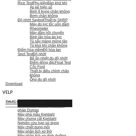
Rice Test
Phụ kiện
Bàn khử khí
Áp kế hiện số
Bình tỉ trọng chân không
Bơm chân không
Độ nhớt Saybolt
Thiết bị SHRP
Máy đo lực tốc uốn dầm
Rheometer
Máy đầm hồi chuyển
Bình lão hóa áp lực
Tủ sấy màng mỏng lăn
Tủ khử khí chân không
Điểm hóa mềm
Độ hòa tan
Spot Test
Độ nhớt
Bể ổn nhiệt đo độ nhớt
Điểm đông đặc
Float Test
Cốc Ford
Thiết bị điều chỉnh chân
không
Ống đo độ nhớt
Download
VELP
THỰC PHẨM-THỨC ĂN
Phân tích đạm bằng phương
pháp Dumas
Máy phá mẫu Kjeldahl
Máy chưng cất Kjeldahl
Nghiên cứu hạn sử dụng
Máy chiết dung môi
Máy phân tích xơ thô
Máy phân tích xơ dinh dưỡng