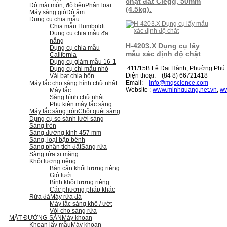
chặt đất Clegg, 50mm
Độ mài mòn, độ bền
Phân loại
(4.5kg).
Máy sàng gió
Độ ẩm
Dụng cụ chia mẫu
Chia mẫu Humboldt
Dụng cụ chia mẫu đa
năng
H-4203.X Dụng cụ lấy
Dụng cụ chia mẫu
mẫu xác định độ chặt
California
Dụng cụ giảm mẫu 16-1
411/15B Lê Đại Hành, Phường Phú T
Dụng cụ chi mẫu nhỏ
Điện thoại: (84 8) 66721418
Vải bạt chia bốn
Email:
i
nfo@mqscience.com
Máy lắc cho sàng hình chữ nhật
Website :
www.minhquang.net.vn
,
ww
Máy lắc
Sàng hình chữ nhật
Phụ kiện máy lắc sàng
Máy lắc sàng tròn
Chổi quét sàng
Dụng cụ so sánh lưới sàng
Sàng tròn
Sàng đường kính 457 mm
Sàng, loại bập bênh
Sàng phân tích đất
Sàng rửa
Sàng rửa xi măng
Khối lượng riêng
Bàn cân khối lượng riêng
Giỏ lưới
Bình khối lượng riêng
Các phương pháp khác
Rửa đá
Máy rửa đá
Máy lắc sàng khô / ướt
Vòi cho sàng rửa
MẶT ĐƯỜNG-SÀN
Máy khoan
Khoan lấy mẫu
Máy khoan