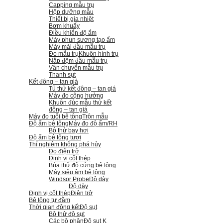
Capping mẫu trụ
Hộp dưỡng mẫu
Thiết bị gia nhiệt
Bơm khuấy
Điều khiển độ ẩm
Máy phun sương tạo ẩm
Máy mài đầu mẫu trụ
Đo mẫu trụ
Khuôn hình trụ
Nắp đệm đầu mẫu trụ
Vận chuyển mẫu trụ
Thanh sụt
Kết đông – tan giá
Tủ thử kết đông – tan giá
Máy đo cộng hưởng
Khuôn đúc mẫu thử kết
đông – tan giá
Máy đo tuổi bê tông
Trộn mẫu
Độ ẩm bê tông
Máy đo độ ẩm/RH
Bộ thử bay hơi
Độ ẩm bê tông tươi
Thí nghiệm không phá hủy
Đo điện trở
Định vị cốt thép
Búa thử độ cứng bê tông
Máy siêu âm bê tông
Windsor Probe
Độ dày
Độ dày
Định vị cốt thép
Điện trở
Bê tông tự đầm
Thời gian đông kết
Độ sụt
Bộ thử độ sụt
Các bộ phận
Độ sụt K