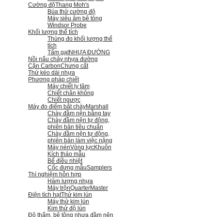
Cường độ
Thang Moh's
Búa thử cường độ
Máy siêu âm bê tông
Windsor Probe
Khối lượng thể tích
Thùng đo khối lượng thể
tích
Tấm gạt
NHỰA ĐƯỜNG
Nồi nấu chảy nhựa đường
Cặn Carbon
Chưng cất
Thử kéo dài nhựa
Phương pháp chiết
Máy chiết ly tâm
Chiết chân không
Chiết ngược
Máy đo điểm bắt cháy
Marshall
Chày đầm nện bằng tay
Chày đầm nện tự động,
phiên bản tiêu chuẩn
Chày đầm nện tự động,
phiên bản làm việc nặng
Máy nén
Vòng lực
Khuôn
Kích tháo mẫu
Bể điều nhiệt
Cốc đựng mẫu
Samplers
Thí nghiệm hỗn hợp
Hàm lượng nhựa
Máy trộn
QuarterMaster
Điện tích hạt
Thử kim lún
Máy thử kim lún
Kim thử độ lún
Độ thấm, bê tông nhựa đầm nện