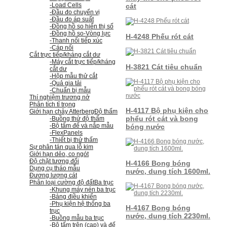
-Load Cells
cát
-Đầu đo chuyển vị
-Đầu đo áp suất
-Đồng hồ so hiển thị số
-Đồng hồ so
-Vòng lực
H-4248 Phếu rót cát
-Thanh nối tiếp xúc
-Cáp nối
Cắt trực tiếp/kháng cắt dư
-Máy cắt trực tiếp/kháng
H-3821 Cát tiêu chuẩn
cắt dư
-Hộp mẫu thử cắt
-Quả gia tải
-Chuẩn bị mẫu
Thí nghiệm trương nở
Phân tích tỉ trọng
H-4117 Bộ phụ kiện cho
Giới hạn chảy Atterberg
Độ thấm
phểu rót cát và bong
-Buồng thử độ thấm
-Bộ tấm đế và nắp mẫu
bóng nước
-FlexPanels
-Thiết bị thử thấm
Sự phân tán qua lỗ kim
Giới hạn dẻo, co ngót
Độ chặt tương đối
H-4166 Bong bóng
Dụng cụ tháo mẫu
nước, dung tích 1600ml.
Đương lượng cát
Phân loại cường độ đất
Ba trục
-Khung máy nén ba trục
-Bảng điều khiển
-Phụ kiện hệ thống ba
H-4167 Bong bóng
trục
nước, dung tích 2230ml.
-Buồng mẫu ba trục
-Bộ tấm trên (cap) và đế