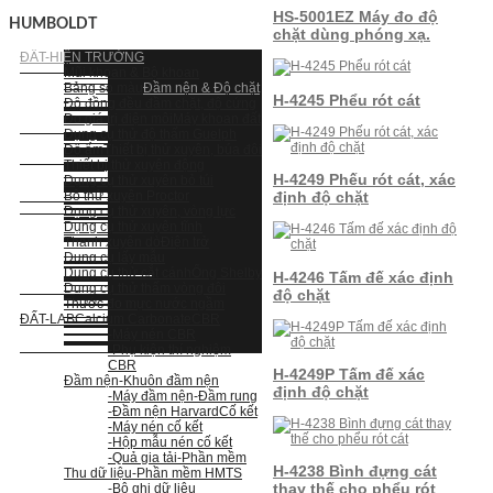
HS-5001EZ Máy đo độ
HUMBOLDT
chặt dùng phóng xạ.
ĐẤT-HIỆN TRƯỜNG
Mũi khoan & Bộ khoan
Bảng so màu
Đầm nện & Độ chặt
H-4245 Phểu rót cát
Độ đồng đều đầm chặt, độ cứng
Đo giá trị điện môi
Máy khoan đất
Dụng cụ thử độ thấm Guelph
Độ ẩm
Thiết bị thử xuyên, búa đôi
Thiết bị thử xuyên động
H-4249 Phếu rót cát, xác
Dụng cụ thử xuyên bỏ túi
Bộ thử xuyên Proctor
định độ chặt
Dụng cụ thử xuyên, vòng lực
Dụng cụ thử xuyên tĩnh
Thanh xuyên dò
Điện trở
Dụng cụ lấy mẫu
Dụng cụ thử cắt cánh
Ống Shelby
H-4246 Tấm đế xác định
Dụng cụ thử thấm vòng đôi
độ chặt
Thước đo mực nước ngầm
ĐẤT-LAB
Calcium Carbonate
CBR
-Máy nén CBR
-Phụ kiện thí nghiệm
CBR
H-4249P Tấm đế xác
Đầm nện
-Khuôn đầm nện
định độ chặt
-Máy đầm nện
-Đầm rung
-Đầm nện Harvard
Cố kết
-Máy nén cố kết
-Hộp mẫu nén cố kết
-Quả gia tải
-Phần mềm
H-4238 Bình đựng cát
Thu dữ liệu
-Phần mềm HMTS
thay thế cho phểu rót
-Bộ ghi dữ liệu