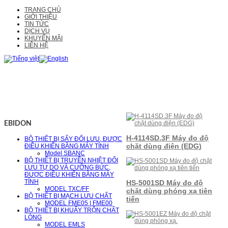
TRANG CHỦ
GIỚI THIỆU
TIN TỨC
DỊCH VỤ
KHUYẾN MÃI
LIÊN HỆ
EBIDON
H-4114SD.3F Máy đo độ
BỘ THIẾT BỊ SẤY ĐỐI LƯU, ĐƯỢC
chặt dùng điện (EDG)
ĐIỀU KHIỂN BẰNG MÁY TÍNH
Model SBANC
BỘ THIẾT BỊ TRUYỀN NHIỆT ĐỐI
LƯU TỰ DO VÀ CƯỠNG BỨC,
ĐƯỢC ĐIỀU KHIỂN BẰNG MÁY
TÍNH
HS-5001SD Máy đo độ
MODEL TXC/FF
chặt dùng phóng xạ tiên
BỘ THIẾT BỊ MẠCH LƯU CHẤT
tiến
MODEL FME05 | FME00
BỘ THIẾT BỊ KHUẤY TRỘN CHẤT
LỎNG
MODEL EMLS