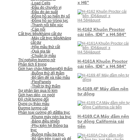
x H6"
-Load Cells
-Đầu đo chuyển vị
-Đầu đo áp suất
-Đồng hồ so hiển thị số
-Đồng hồ so
-Vòng lực
-Thanh nối tiếp xúc
H-4162 Khuôn Proctor
-Cáp nối
Cắt trực tiếp/kháng cắt dư
cải tiến, ID6" x H4.584"
-Máy cắt trực tiếp/kháng
cắt dư
-Hộp mẫu thử cắt
-Quả gia tải
-Chuẩn bị mẫu
Thí nghiệm trương nở
H-4161A Khuôn Proctor
Phân tích tỉ trọng
cải tiến, ID6" x H4.584"
Giới hạn chảy Atterberg
Độ thấm
-Buồng thử độ thấm
-Bộ tấm đế và nắp mẫu
-FlexPanels
-Thiết bị thử thấm
H-4169.4F Máy đầm nện
Sự phân tán qua lỗ kim
tự động
Giới hạn dẻo, co ngót
Độ chặt tương đối
Dụng cụ tháo mẫu
Đương lượng cát
Phân loại cường độ đất
Ba trục
H-4169.CA Máy đầm nện
-Khung máy nén ba trục
tự động California cải
-Bảng điều khiển
-Phụ kiện hệ thống ba
tiến
trục
-Buồng mẫu ba trục
-Bộ tấm trên (cap) và đế