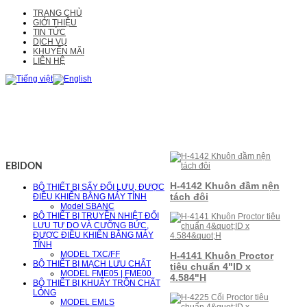
TRANG CHỦ
GIỚI THIỆU
TIN TỨC
DỊCH VỤ
KHUYẾN MÃI
LIÊN HỆ
EBIDON
H-4142 Khuôn đầm nện
BỘ THIẾT BỊ SẤY ĐỐI LƯU, ĐƯỢC
tách đôi
ĐIỀU KHIỂN BẰNG MÁY TÍNH
Model SBANC
BỘ THIẾT BỊ TRUYỀN NHIỆT ĐỐI
LƯU TỰ DO VÀ CƯỠNG BỨC,
ĐƯỢC ĐIỀU KHIỂN BẰNG MÁY
TÍNH
MODEL TXC/FF
H-4141 Khuôn Proctor
BỘ THIẾT BỊ MẠCH LƯU CHẤT
tiêu chuẩn 4"ID x
MODEL FME05 | FME00
4.584"H
BỘ THIẾT BỊ KHUẤY TRỘN CHẤT
LỎNG
MODEL EMLS