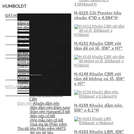
HUMBOLDT
H-4225 Cối Proctor tiêu
ĐẤT-HIỆN TRƯỜNG
chuẩn 4"ID x 4.584"H
Mũi khoan & Bộ khoan
Bảng so màu
Đầm nện & Độ chặt
Độ đồng đều đầm chặt, độ cứng
Đo giá trị điện môi
Máy khoan đất
Dụng cụ thử độ thấm Guelph
Độ ẩm
Thiết bị thử xuyên, búa đôi
H-4151 Khuôn CBR với
Thiết bị thử xuyên động
tấm đế có lỗ, ID6" x H7"
Dụng cụ thử xuyên bỏ túi
Bộ thử xuyên Proctor
Dụng cụ thử xuyên, vòng lực
Dụng cụ thử xuyên tĩnh
Thanh xuyên dò
Điện trở
Dụng cụ lấy mẫu
H-4149 Khuôn CBR với
Dụng cụ thử cắt cánh
Ống Shelby
Dụng cụ thử thấm vòng đôi
tấm đế không có lỗ, ID6"
Thước đo mực nước ngầm
x H7"
ĐẤT-LAB
Calcium Carbonate
CBR
-Máy nén CBR
-Phụ kiện thí nghiệm
CBR
Đầm nện
-Khuôn đầm nện
H-4159 Khuôn đầm nện,
-Máy đầm nện
-Đầm rung
ID6" x 6.1"H
-Đầm nện Harvard
Cố kết
-Máy nén cố kết
-Hộp mẫu nén cố kết
-Quả gia tải
-Phần mềm
Thu dữ liệu
-Phần mềm HMTS
H-4163 Khuôn LBR, ID6"
-Bộ ghi dữ liệu