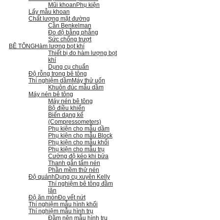
Mũi khoan
Phụ kiện
Lấy mẫu khoan
Chất lượng mặt đường
Cần Benkelman
Đo độ bằng phẳng
Sức chống trượt
BÊ TÔNG
Hàm lượng bọt khí
Thiết bị đo hàm lượng bọt
khí
Dụng cụ chuẩn
Độ rỗng trong bê tông
Thí nghiệm dầm
Máy thử uốn
Khuôn đúc mẫu dầm
Máy nén bê tông
Máy nén bê tông
Bộ điều khiển
Biến dạng kế
(Compressometers)
Phụ kiện cho mẫu dầm
Phụ kiện cho mẫu Block
Phụ kiện cho mẫu khối
Phụ kiện cho mẫu trụ
Cường độ kéo khi bửa
Thanh gắn tấm nén
Phần mềm thử nén
Độ quánh
Dụng cụ xuyên Kelly
Thí nghiệm bê tông đầm
lăn
Độ ăn mòn
Đo vết nứt
Thí nghiệm mẫu hình khối
Thí nghiệm mẫu hình trụ
Đầm nện mẫu hình trụ