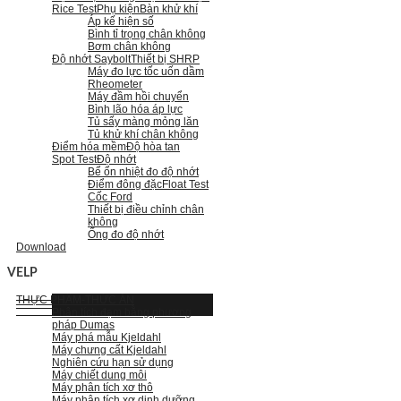
Rice Test
Phụ kiện
Bàn khử khí
Áp kế hiện số
Bình tỉ trọng chân không
Bơm chân không
Độ nhớt Saybolt
Thiết bị SHRP
Máy đo lực tốc uốn dầm
Rheometer
Máy đầm hồi chuyển
Bình lão hóa áp lực
Tủ sấy màng mỏng lăn
Tủ khử khí chân không
Điểm hóa mềm
Độ hòa tan
Spot Test
Độ nhớt
Bể ổn nhiệt đo độ nhớt
Điểm đông đặc
Float Test
Cốc Ford
Thiết bị điều chỉnh chân
không
Ống đo độ nhớt
Download
VELP
THỰC PHẨM-THỨC ĂN
Phân tích đạm bằng phương
pháp Dumas
Máy phá mẫu Kjeldahl
Máy chưng cất Kjeldahl
Nghiên cứu hạn sử dụng
Máy chiết dung môi
Máy phân tích xơ thô
Máy phân tích xơ dinh dưỡng