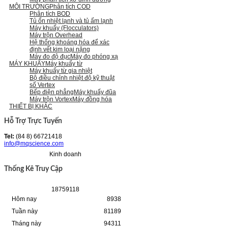
MÔI TRƯỜNG
Phân tích COD
Phân tích BOD
Tủ ổn nhiệt lạnh và tủ ấm lạnh
Máy khuấy (Flocculators)
Máy trộn Overhead
Hệ thống khoáng hóa để xác
định vết kim loại nặng
Máy đo độ đục
Máy đo phóng xạ
MÁY KHUẤY
Máy khuấy từ
Máy khuấy từ gia nhiệt
Bộ điều chỉnh nhiệt độ kỹ thuật
số Vertex
Bếp điện phẳng
Máy khuấy đũa
Máy trộn Vortex
Máy đồng hóa
THIẾT BỊ KHÁC
Hỗ Trợ Trực Tuyến
Tel:
(84 8) 66721418
info@mqscience.com
Kinh doanh
Thống Kê Truy Cập
1
8
7
5
9
1
1
8
Hôm nay
8938
Tuần này
81189
Tháng này
94311