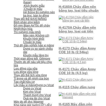
(base)
-Kích thước mẫu
H-4160A Chày đầm nện
-Chuẩn bị mẫu
bằng tay, loại tiêu chuẩn
Hệ thống thí nghiệm nén
ba trục, bán tự động
Thay đổi thể tích
XI MĂNG
Bình phản ứng kiềm
Độ mịn Blain Air
Tốc độ chảy
H-4170A Chày đầm nện
Nhiệt thủy hóa
bằng tay, loại cải tiến
Thí nghiệm mẫu khối
Máy nén (Không có)
Khuôn hình khối
Chuẩn bị mẫu
Thử độ dãn nở
Nồi hấp xi măng
H-4173 Chày đầm Army
Dụng cụ so sánh chiều
COE 10 lb (2.54kg)
dài
Khuôn mẫu lăng trụ
Thời gian đông kết, Gillmore
Thước đo độ sâu vật liệu chịu
lửa
Lưu động của vữa
H-4171 Chày đầm Army
Lưu động vữa lỏng
COE 10 lb (4.5 kg)
Thay đổi thể tích vữa lỏng
Tỉ trọng và độ nhớt của bùn
Tạp chất hữu cơ
Lấy mẫu xi măng
Dụng cụ Vicat
H-4115 Chày đầm rung
Dụng cụ Vicat
Kim cho Vicat
Thanh trượt cho Vicat
Quả gia tải cho Vicat
Máy đo độ đục Wagner
H-4165 Máy đầm nện
Khả năng giữ nước
CỐT LIỆU