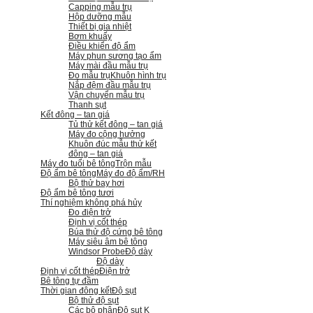
Capping mẫu trụ
Hộp dưỡng mẫu
Thiết bị gia nhiệt
Bơm khuấy
Điều khiển độ ẩm
Máy phun sương tạo ẩm
Máy mài đầu mẫu trụ
Đo mẫu trụ
Khuôn hình trụ
Nắp đệm đầu mẫu trụ
Vận chuyển mẫu trụ
Thanh sụt
Kết đông – tan giá
Tủ thử kết đông – tan giá
Máy đo cộng hưởng
Khuôn đúc mẫu thử kết
đông – tan giá
Máy đo tuổi bê tông
Trộn mẫu
Độ ẩm bê tông
Máy đo độ ẩm/RH
Bộ thử bay hơi
Độ ẩm bê tông tươi
Thí nghiệm không phá hủy
Đo điện trở
Định vị cốt thép
Búa thử độ cứng bê tông
Máy siêu âm bê tông
Windsor Probe
Độ dày
Độ dày
Định vị cốt thép
Điện trở
Bê tông tự đầm
Thời gian đông kết
Độ sụt
Bộ thử độ sụt
Các bộ phận
Độ sụt K