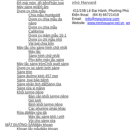
nhỏ Harvard
Độ mài mòn, độ bền
Phân loại
Máy sàng gió
Độ ẩm
411/15B Lê Đại Hành, Phường Phú T
Dụng cụ chia mẫu
Điện thoại: (84 8) 66721418
Chia mẫu Humboldt
Email:
i
nfo@mqscience.com
Dụng cụ chia mẫu đa
Website :
www.minhquang.net.vn
,
ww
năng
Dụng cụ chia mẫu
California
Dụng cụ giảm mẫu 16-1
Dụng cụ chi mẫu nhỏ
Vải bạt chia bốn
Máy lắc cho sàng hình chữ nhật
Máy lắc
Sàng hình chữ nhật
Phụ kiện máy lắc sàng
Máy lắc sàng tròn
Chổi quét sàng
Dụng cụ so sánh lưới sàng
Sàng tròn
Sàng đường kính 457 mm
Sàng, loại bập bênh
Sàng phân tích đất
Sàng rửa
Sàng rửa xi măng
Khối lượng riêng
Bàn cân khối lượng riêng
Giỏ lưới
Bình khối lượng riêng
Các phương pháp khác
Rửa đá
Máy rửa đá
Máy lắc sàng khô / ướt
Vòi cho sàng rửa
MẶT ĐƯỜNG-SÀN
Máy khoan
Khoan lấy mẫu
Máy khoan