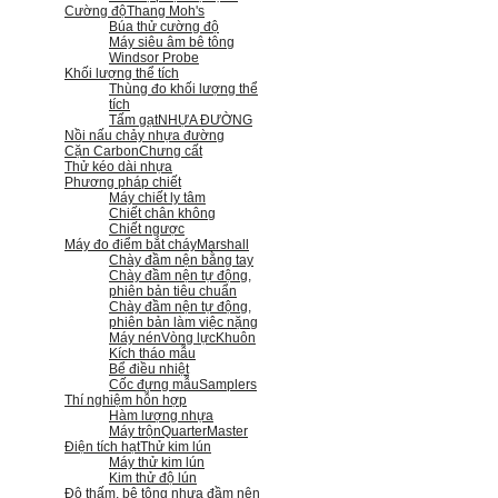
Cường độ
Thang Moh's
Búa thử cường độ
Máy siêu âm bê tông
Windsor Probe
Khối lượng thể tích
Thùng đo khối lượng thể
tích
Tấm gạt
NHỰA ĐƯỜNG
Nồi nấu chảy nhựa đường
Cặn Carbon
Chưng cất
Thử kéo dài nhựa
Phương pháp chiết
Máy chiết ly tâm
Chiết chân không
Chiết ngược
Máy đo điểm bắt cháy
Marshall
Chày đầm nện bằng tay
Chày đầm nện tự động,
phiên bản tiêu chuẩn
Chày đầm nện tự động,
phiên bản làm việc nặng
Máy nén
Vòng lực
Khuôn
Kích tháo mẫu
Bể điều nhiệt
Cốc đựng mẫu
Samplers
Thí nghiệm hỗn hợp
Hàm lượng nhựa
Máy trộn
QuarterMaster
Điện tích hạt
Thử kim lún
Máy thử kim lún
Kim thử độ lún
Độ thấm, bê tông nhựa đầm nện