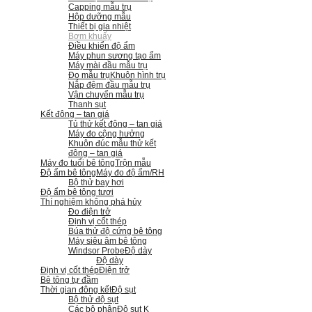
Capping mẫu trụ
Hộp dưỡng mẫu
Thiết bị gia nhiệt
Bơm khuấy
Điều khiển độ ẩm
Máy phun sương tạo ẩm
Máy mài đầu mẫu trụ
Đo mẫu trụ
Khuôn hình trụ
Nắp đệm đầu mẫu trụ
Vận chuyển mẫu trụ
Thanh sụt
Kết đông – tan giá
Tủ thử kết đông – tan giá
Máy đo cộng hưởng
Khuôn đúc mẫu thử kết
đông – tan giá
Máy đo tuổi bê tông
Trộn mẫu
Độ ẩm bê tông
Máy đo độ ẩm/RH
Bộ thử bay hơi
Độ ẩm bê tông tươi
Thí nghiệm không phá hủy
Đo điện trở
Định vị cốt thép
Búa thử độ cứng bê tông
Máy siêu âm bê tông
Windsor Probe
Độ dày
Độ dày
Định vị cốt thép
Điện trở
Bê tông tự đầm
Thời gian đông kết
Độ sụt
Bộ thử độ sụt
Các bộ phận
Độ sụt K