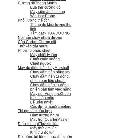
Cường độ
Thang Moh's
Búa thử cường độ
Máy siêu âm bê tông
Windsor Probe
Khối lượng thể tích
Thùng đo khối lượng thể
tích
Tấm gạt
NHỰA ĐƯỜNG
Nồi nấu chảy nhựa đường
Cặn Carbon
Chưng cất
Thử kéo dài nhựa
Phương pháp chiết
Máy chiết ly tâm
Chiết chân không
Chiết ngược
Máy đo điểm bắt cháy
Marshall
Chày đầm nện bằng tay
Chày đầm nện tự động,
phiên bản tiêu chuẩn
Chày đầm nện tự động,
phiên bản làm việc nặng
Máy nén
Vòng lực
Khuôn
Kích tháo mẫu
Bể điều nhiệt
Cốc đựng mẫu
Samplers
Thí nghiệm hỗn hợp
Hàm lượng nhựa
Máy trộn
QuarterMaster
Điện tích hạt
Thử kim lún
Máy thử kim lún
Kim thử độ lún
Độ thấm, bê tông nhựa đầm nện