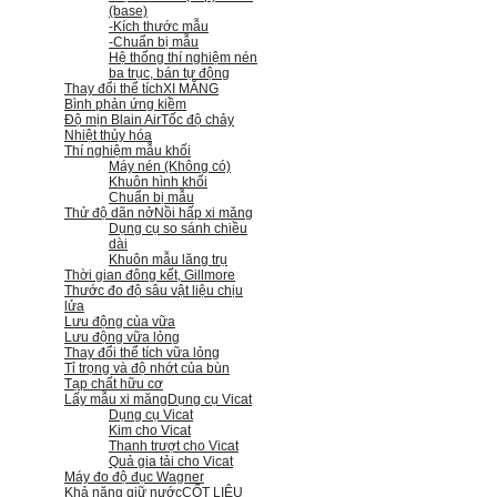
(base)
-Kích thước mẫu
-Chuẩn bị mẫu
Hệ thống thí nghiệm nén
ba trục, bán tự động
Thay đổi thể tích
XI MĂNG
Bình phản ứng kiềm
Độ mịn Blain Air
Tốc độ chảy
Nhiệt thủy hóa
Thí nghiệm mẫu khối
Máy nén (Không có)
Khuôn hình khối
Chuẩn bị mẫu
Thử độ dãn nở
Nồi hấp xi măng
Dụng cụ so sánh chiều
dài
Khuôn mẫu lăng trụ
Thời gian đông kết, Gillmore
Thước đo độ sâu vật liệu chịu
lửa
Lưu động của vữa
Lưu động vữa lỏng
Thay đổi thể tích vữa lỏng
Tỉ trọng và độ nhớt của bùn
Tạp chất hữu cơ
Lấy mẫu xi măng
Dụng cụ Vicat
Dụng cụ Vicat
Kim cho Vicat
Thanh trượt cho Vicat
Quả gia tải cho Vicat
Máy đo độ đục Wagner
Khả năng giữ nước
CỐT LIỆU