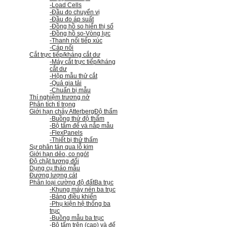
-Load Cells
-Đầu đo chuyển vị
-Đầu đo áp suất
-Đồng hồ so hiển thị số
-Đồng hồ so
-Vòng lực
-Thanh nối tiếp xúc
-Cáp nối
Cắt trực tiếp/kháng cắt dư
-Máy cắt trực tiếp/kháng
cắt dư
-Hộp mẫu thử cắt
-Quả gia tải
-Chuẩn bị mẫu
Thí nghiệm trương nở
Phân tích tỉ trọng
Giới hạn chảy Atterberg
Độ thấm
-Buồng thử độ thấm
-Bộ tấm đế và nắp mẫu
-FlexPanels
-Thiết bị thử thấm
Sự phân tán qua lỗ kim
Giới hạn dẻo, co ngót
Độ chặt tương đối
Dụng cụ tháo mẫu
Đương lượng cát
Phân loại cường độ đất
Ba trục
-Khung máy nén ba trục
-Bảng điều khiển
-Phụ kiện hệ thống ba
trục
-Buồng mẫu ba trục
-Bộ tấm trên (cap) và đế