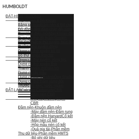
HUMBOLDT
ĐẤT-HIỆN TRƯỜNG
Mũi khoan & Bộ khoan
Bảng so màu
Đầm nện & Độ chặt
Độ đồng đều đầm chặt, độ cứng
Đo giá trị điện môi
Máy khoan đất
Dụng cụ thử độ thấm Guelph
Độ ẩm
Thiết bị thử xuyên, búa đôi
Thiết bị thử xuyên động
Dụng cụ thử xuyên bỏ túi
Bộ thử xuyên Proctor
Dụng cụ thử xuyên, vòng lực
Dụng cụ thử xuyên tĩnh
Thanh xuyên dò
Điện trở
Dụng cụ lấy mẫu
Dụng cụ thử cắt cánh
Ống Shelby
Dụng cụ thử thấm vòng đôi
Thước đo mực nước ngầm
ĐẤT-LAB
Calcium Carbonate
CBR
-Máy nén CBR
-Phụ kiện thí nghiệm
CBR
Đầm nện
-Khuôn đầm nện
-Máy đầm nện
-Đầm rung
-Đầm nện Harvard
Cố kết
-Máy nén cố kết
-Hộp mẫu nén cố kết
-Quả gia tải
-Phần mềm
Thu dữ liệu
-Phần mềm HMTS
-Bộ ghi dữ liệu