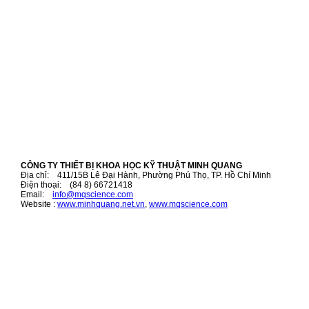
CÔNG TY THIẾT BỊ KHOA HỌC KỸ THUẬT MINH QUANG
Địa chỉ: 411/15B Lê Đại Hành, Phường Phú Thọ, TP. Hồ Chí Minh
Điện thoại: (84 8) 66721418
Email:
i
nfo@mqscience.com
Website :
www.minhquang.net.vn
,
www.mqscience.com