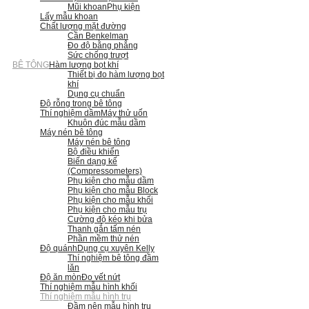
Mũi khoan
Phụ kiện
Lấy mẫu khoan
Chất lượng mặt đường
Cần Benkelman
Đo độ bằng phẳng
Sức chống trượt
BÊ TÔNG
Hàm lượng bọt khí
Thiết bị đo hàm lượng bọt
khí
Dụng cụ chuẩn
Độ rỗng trong bê tông
Thí nghiệm dầm
Máy thử uốn
Khuôn đúc mẫu dầm
Máy nén bê tông
Máy nén bê tông
Bộ điều khiển
Biến dạng kế
(Compressometers)
Phụ kiện cho mẫu dầm
Phụ kiện cho mẫu Block
Phụ kiện cho mẫu khối
Phụ kiện cho mẫu trụ
Cường độ kéo khi bửa
Thanh gắn tấm nén
Phần mềm thử nén
Độ quánh
Dụng cụ xuyên Kelly
Thí nghiệm bê tông đầm
lăn
Độ ăn mòn
Đo vết nứt
Thí nghiệm mẫu hình khối
Thí nghiệm mẫu hình trụ
Đầm nện mẫu hình trụ