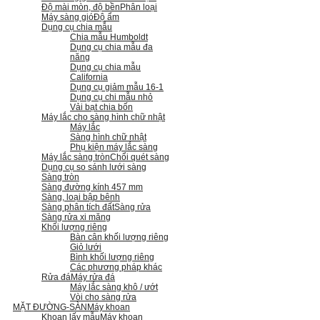
Độ mài mòn, độ bền
Phân loại
Máy sàng gió
Độ ẩm
Dụng cụ chia mẫu
Chia mẫu Humboldt
Dụng cụ chia mẫu đa
năng
Dụng cụ chia mẫu
California
Dụng cụ giảm mẫu 16-1
Dụng cụ chi mẫu nhỏ
Vải bạt chia bốn
Máy lắc cho sàng hình chữ nhật
Máy lắc
Sàng hình chữ nhật
Phụ kiện máy lắc sàng
Máy lắc sàng tròn
Chổi quét sàng
Dụng cụ so sánh lưới sàng
Sàng tròn
Sàng đường kính 457 mm
Sàng, loại bập bênh
Sàng phân tích đất
Sàng rửa
Sàng rửa xi măng
Khối lượng riêng
Bàn cân khối lượng riêng
Giỏ lưới
Bình khối lượng riêng
Các phương pháp khác
Rửa đá
Máy rửa đá
Máy lắc sàng khô / ướt
Vòi cho sàng rửa
MẶT ĐƯỜNG-SÀN
Máy khoan
Khoan lấy mẫu
Máy khoan