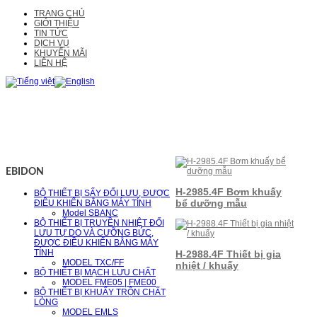
TRANG CHỦ
GIỚI THIỆU
TIN TỨC
DỊCH VỤ
KHUYẾN MÃI
LIÊN HỆ
EBIDON
H-2985.4F Bơm khuấy
BỘ THIẾT BỊ SẤY ĐỐI LƯU, ĐƯỢC
bể dưỡng mẫu
ĐIỀU KHIỂN BẰNG MÁY TÍNH
Model SBANC
BỘ THIẾT BỊ TRUYỀN NHIỆT ĐỐI
LƯU TỰ DO VÀ CƯỠNG BỨC,
ĐƯỢC ĐIỀU KHIỂN BẰNG MÁY
TÍNH
H-2988.4F Thiết bị gia
MODEL TXC/FF
nhiệt / khuấy
BỘ THIẾT BỊ MẠCH LƯU CHẤT
MODEL FME05 | FME00
BỘ THIẾT BỊ KHUẤY TRỘN CHẤT
LỎNG
MODEL EMLS