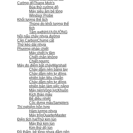
Cường độ
Thang Moh's
Búa thử cường độ
Máy siêu âm bê tông
Windsor Probe
Khối lượng thể tích
Thùng đo khối lượng thể
tích
Tấm gạt
NHỰA ĐƯỜNG
Nồi nấu chảy nhựa đường
Cặn Carbon
Chưng cất
Thử kéo dài nhựa
Phương pháp chiết
Máy chiết ly tâm
Chiết chân không
Chiết ngược
Máy đo điểm bắt cháy
Marshall
Chày đầm nện bằng tay
Chày đầm nện tự động,
phiên bản tiêu chuẩn
Chày đầm nện tự động,
phiên bản làm việc nặng
Máy nén
Vòng lực
Khuôn
Kích tháo mẫu
Bể điều nhiệt
Cốc đựng mẫu
Samplers
Thí nghiệm hỗn hợp
Hàm lượng nhựa
Máy trộn
QuarterMaster
Điện tích hạt
Thử kim lún
Máy thử kim lún
Kim thử độ lún
Độ thấm, bê tông nhựa đầm nện