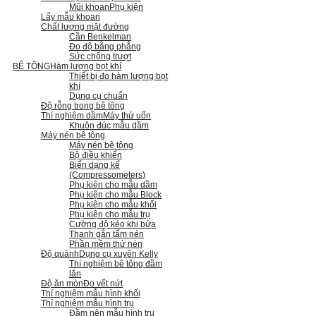
Mũi khoan
Phụ kiện
Lấy mẫu khoan
Chất lượng mặt đường
Cần Benkelman
Đo độ bằng phẳng
Sức chống trượt
BÊ TÔNG
Hàm lượng bọt khí
Thiết bị đo hàm lượng bọt
khí
Dụng cụ chuẩn
Độ rỗng trong bê tông
Thí nghiệm dầm
Máy thử uốn
Khuôn đúc mẫu dầm
Máy nén bê tông
Máy nén bê tông
Bộ điều khiển
Biến dạng kế
(Compressometers)
Phụ kiện cho mẫu dầm
Phụ kiện cho mẫu Block
Phụ kiện cho mẫu khối
Phụ kiện cho mẫu trụ
Cường độ kéo khi bửa
Thanh gắn tấm nén
Phần mềm thử nén
Độ quánh
Dụng cụ xuyên Kelly
Thí nghiệm bê tông đầm
lăn
Độ ăn mòn
Đo vết nứt
Thí nghiệm mẫu hình khối
Thí nghiệm mẫu hình trụ
Đầm nện mẫu hình trụ