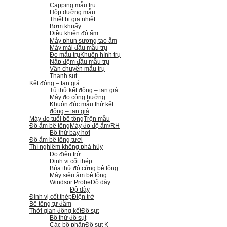
Capping mẫu trụ
Hộp dưỡng mẫu
Thiết bị gia nhiệt
Bơm khuấy
Điều khiển độ ẩm
Máy phun sương tạo ẩm
Máy mài đầu mẫu trụ
Đo mẫu trụ
Khuôn hình trụ
Nắp đệm đầu mẫu trụ
Vận chuyển mẫu trụ
Thanh sụt
Kết đông – tan giá
Tủ thử kết đông – tan giá
Máy đo cộng hưởng
Khuôn đúc mẫu thử kết
đông – tan giá
Máy đo tuổi bê tông
Trộn mẫu
Độ ẩm bê tông
Máy đo độ ẩm/RH
Bộ thử bay hơi
Độ ẩm bê tông tươi
Thí nghiệm không phá hủy
Đo điện trở
Định vị cốt thép
Búa thử độ cứng bê tông
Máy siêu âm bê tông
Windsor Probe
Độ dày
Độ dày
Định vị cốt thép
Điện trở
Bê tông tự đầm
Thời gian đông kết
Độ sụt
Bộ thử độ sụt
Các bộ phận
Độ sụt K