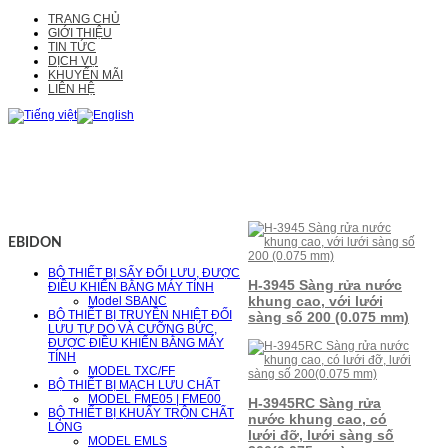
TRANG CHỦ
GIỚI THIỆU
TIN TỨC
DỊCH VỤ
KHUYẾN MÃI
LIÊN HỆ
EBIDON
BỘ THIẾT BỊ SẤY ĐỐI LƯU, ĐƯỢC
H-3945 Sàng rửa nước
ĐIỀU KHIỂN BẰNG MÁY TÍNH
khung cao, với lưới
Model SBANC
BỘ THIẾT BỊ TRUYỀN NHIỆT ĐỐI
sàng số 200 (0.075 mm)
LƯU TỰ DO VÀ CƯỠNG BỨC,
ĐƯỢC ĐIỀU KHIỂN BẰNG MÁY
TÍNH
MODEL TXC/FF
BỘ THIẾT BỊ MẠCH LƯU CHẤT
MODEL FME05 | FME00
H-3945RC Sàng rửa
BỘ THIẾT BỊ KHUẤY TRỘN CHẤT
nước khung cao, có
LỎNG
lưới đỡ, lưới sàng số
MODEL EMLS