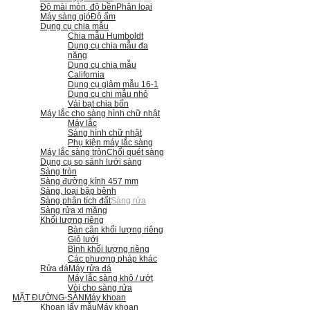
Độ mài mòn, độ bền
Phân loại
Máy sàng gió
Độ ẩm
Dụng cụ chia mẫu
Chia mẫu Humboldt
Dụng cụ chia mẫu đa
năng
Dụng cụ chia mẫu
California
Dụng cụ giảm mẫu 16-1
Dụng cụ chi mẫu nhỏ
Vải bạt chia bốn
Máy lắc cho sàng hình chữ nhật
Máy lắc
Sàng hình chữ nhật
Phụ kiện máy lắc sàng
Máy lắc sàng tròn
Chổi quét sàng
Dụng cụ so sánh lưới sàng
Sàng tròn
Sàng đường kính 457 mm
Sàng, loại bập bênh
Sàng phân tích đất
Sàng rửa
Sàng rửa xi măng
Khối lượng riêng
Bàn cân khối lượng riêng
Giỏ lưới
Bình khối lượng riêng
Các phương pháp khác
Rửa đá
Máy rửa đá
Máy lắc sàng khô / ướt
Vòi cho sàng rửa
MẶT ĐƯỜNG-SÀN
Máy khoan
Khoan lấy mẫu
Máy khoan