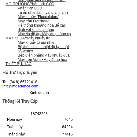
MÔI TRƯỜNG
Phân tích COD
Phân tích BOD
Tủ ổn nhiệt lạnh và tủ ấm lạnh
Máy khuấy (Flocculators)
Máy trộn Overhead
Hệ thống khoáng hóa để xác
định vết kim loại nặng
Máy đo độ đục
Máy đo phóng xạ
MÁY KHUẤY
Máy khuấy từ
Máy khuấy từ gia nhiệt
Bộ điều chỉnh nhiệt độ kỹ thuật
số Vertex
Bếp điện phẳng
Máy khuấy đũa
Máy trộn Vortex
Máy đồng hóa
THIẾT BỊ KHÁC
Hỗ Trợ Trực Tuyến
Tel:
(84 8) 66721418
info@mqscience.com
Kinh doanh
Thống Kê Truy Cập
1
8
7
4
2
2
2
3
Hôm nay
7645
Tuần này
64294
Tháng này
77416