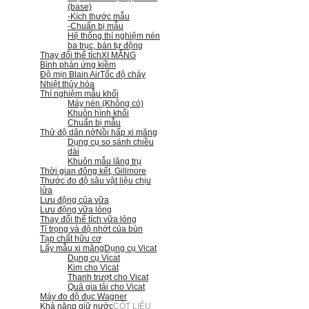
(base)
-Kích thước mẫu
-Chuẩn bị mẫu
Hệ thống thí nghiệm nén
ba trục, bán tự động
Thay đổi thể tích
XI MĂNG
Bình phản ứng kiềm
Độ mịn Blain Air
Tốc độ chảy
Nhiệt thủy hóa
Thí nghiệm mẫu khối
Máy nén (Không có)
Khuôn hình khối
Chuẩn bị mẫu
Thử độ dãn nở
Nồi hấp xi măng
Dụng cụ so sánh chiều
dài
Khuôn mẫu lăng trụ
Thời gian đông kết, Gillmore
Thước đo độ sâu vật liệu chịu
lửa
Lưu động của vữa
Lưu động vữa lỏng
Thay đổi thể tích vữa lỏng
Tỉ trọng và độ nhớt của bùn
Tạp chất hữu cơ
Lấy mẫu xi măng
Dụng cụ Vicat
Dụng cụ Vicat
Kim cho Vicat
Thanh trượt cho Vicat
Quả gia tải cho Vicat
Máy đo độ đục Wagner
Khả năng giữ nước
CỐT LIỆU