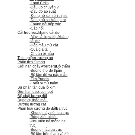
-Load Cells
-Đầu đo chuyển vị
-Đầu đo áp suất
-Đồng hồ so hiển thị số
-Đồng hồ so
-Vòng lực
-Thanh nối tiếp xúc
-Cáp nối
Cắt trực tiếp/kháng cắt dư
-Máy cắt trực tiếp/kháng
cắt dư
-Hộp mẫu thử cắt
-Quả gia tải
-Chuẩn bị mẫu
Thí nghiệm trương nở
Phân tích tỉ trọng
Giới hạn chảy Atterberg
Độ thấm
-Buồng thử độ thấm
-Bộ tấm đế và nắp mẫu
-FlexPanels
-Thiết bị thử thấm
Sự phân tán qua lỗ kim
Giới hạn dẻo, co ngót
Độ chặt tương đối
Dụng cụ tháo mẫu
Đương lượng cát
Phân loại cường độ đất
Ba trục
-Khung máy nén ba trục
-Bảng điều khiển
-Phụ kiện hệ thống ba
trục
-Buồng mẫu ba trục
-Bộ tấm trên (cap) và đế