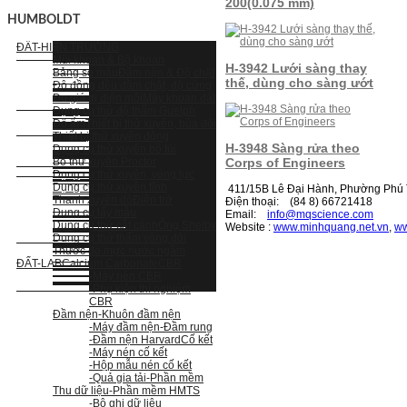
200(0.075 mm)
HUMBOLDT
ĐẤT-HIỆN TRƯỜNG
Mũi khoan & Bộ khoan
H-3942 Lưới sàng thay
Bảng so màu
Đầm nện & Độ chặt
thế, dùng cho sàng ướt
Độ đồng đều đầm chặt, độ cứng
Đo giá trị điện môi
Máy khoan đất
Dụng cụ thử độ thấm Guelph
Độ ẩm
Thiết bị thử xuyên, búa đôi
Thiết bị thử xuyên động
H-3948 Sàng rửa theo
Dụng cụ thử xuyên bỏ túi
Bộ thử xuyên Proctor
Corps of Engineers
Dụng cụ thử xuyên, vòng lực
Dụng cụ thử xuyên tĩnh
411/15B Lê Đại Hành, Phường Phú T
Thanh xuyên dò
Điện trở
Điện thoại: (84 8) 66721418
Dụng cụ lấy mẫu
Email:
i
nfo@mqscience.com
Dụng cụ thử cắt cánh
Ống Shelby
Website :
www.minhquang.net.vn
,
ww
Dụng cụ thử thấm vòng đôi
Thước đo mực nước ngầm
ĐẤT-LAB
Calcium Carbonate
CBR
-Máy nén CBR
-Phụ kiện thí nghiệm
CBR
Đầm nện
-Khuôn đầm nện
-Máy đầm nện
-Đầm rung
-Đầm nện Harvard
Cố kết
-Máy nén cố kết
-Hộp mẫu nén cố kết
-Quả gia tải
-Phần mềm
Thu dữ liệu
-Phần mềm HMTS
-Bộ ghi dữ liệu