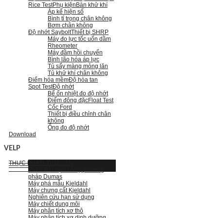
Rice Test
Phụ kiện
Bàn khử khí
Áp kế hiện số
Bình tỉ trọng chân không
Bơm chân không
Độ nhớt Saybolt
Thiết bị SHRP
Máy đo lực tốc uốn dầm
Rheometer
Máy đầm hồi chuyển
Bình lão hóa áp lực
Tủ sấy màng mỏng lăn
Tủ khử khí chân không
Điểm hóa mềm
Độ hòa tan
Spot Test
Độ nhớt
Bể ổn nhiệt đo độ nhớt
Điểm đông đặc
Float Test
Cốc Ford
Thiết bị điều chỉnh chân
không
Ống đo độ nhớt
Download
VELP
THỰC PHẨM-THỨC ĂN
Phân tích đạm bằng phương
pháp Dumas
Máy phá mẫu Kjeldahl
Máy chưng cất Kjeldahl
Nghiên cứu hạn sử dụng
Máy chiết dung môi
Máy phân tích xơ thô
Máy phân tích xơ dinh dưỡng