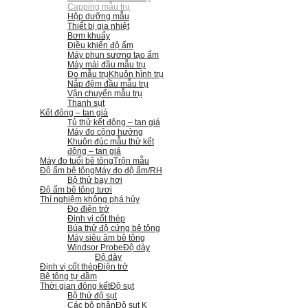
Capping mẫu trụ
Hộp dưỡng mẫu
Thiết bị gia nhiệt
Bơm khuấy
Điều khiển độ ẩm
Máy phun sương tạo ẩm
Máy mài đầu mẫu trụ
Đo mẫu trụ
Khuôn hình trụ
Nắp đệm đầu mẫu trụ
Vận chuyển mẫu trụ
Thanh sụt
Kết đông – tan giá
Tủ thử kết đông – tan giá
Máy đo cộng hưởng
Khuôn đúc mẫu thử kết
đông – tan giá
Máy đo tuổi bê tông
Trộn mẫu
Độ ẩm bê tông
Máy đo độ ẩm/RH
Bộ thử bay hơi
Độ ẩm bê tông tươi
Thí nghiệm không phá hủy
Đo điện trở
Định vị cốt thép
Búa thử độ cứng bê tông
Máy siêu âm bê tông
Windsor Probe
Độ dày
Độ dày
Định vị cốt thép
Điện trở
Bê tông tự đầm
Thời gian đông kết
Độ sụt
Bộ thử độ sụt
Các bộ phận
Độ sụt K