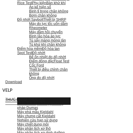
Rice Test
Phụ kiện
Bàn khử khí
Áp kế hiện số
Bình tỉ trọng chân không
Bơm chân không
Độ nhớt Saybolt
Thiết bị SHRP
Máy đo lực tốc uốn dầm
Rheometer
Máy đầm hồi chuyển
Bình lão hóa áp lực
Tủ sấy màng mỏng lăn
Tủ khử khí chân không
Điểm hóa mềm
Độ hòa tan
Spot Test
Độ nhớt
Bể ổn nhiệt đo độ nhớt
Điểm đông đặc
Float Test
Cốc Ford
Thiết bị điều chỉnh chân
không
Ống đo độ nhớt
Download
VELP
THỰC PHẨM-THỨC ĂN
Phân tích đạm bằng phương
pháp Dumas
Máy phá mẫu Kjeldahl
Máy chưng cất Kjeldahl
Nghiên cứu hạn sử dụng
Máy chiết dung môi
Máy phân tích xơ thô
Máy phân tích xơ dinh dưỡng