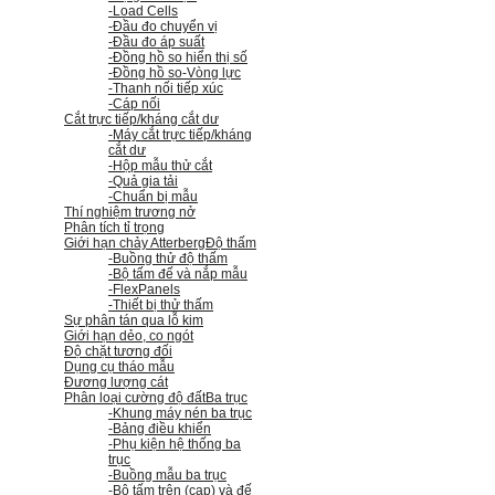
-Load Cells
-Đầu đo chuyển vị
-Đầu đo áp suất
-Đồng hồ so hiển thị số
-Đồng hồ so
-Vòng lực
-Thanh nối tiếp xúc
-Cáp nối
Cắt trực tiếp/kháng cắt dư
-Máy cắt trực tiếp/kháng
cắt dư
-Hộp mẫu thử cắt
-Quả gia tải
-Chuẩn bị mẫu
Thí nghiệm trương nở
Phân tích tỉ trọng
Giới hạn chảy Atterberg
Độ thấm
-Buồng thử độ thấm
-Bộ tấm đế và nắp mẫu
-FlexPanels
-Thiết bị thử thấm
Sự phân tán qua lỗ kim
Giới hạn dẻo, co ngót
Độ chặt tương đối
Dụng cụ tháo mẫu
Đương lượng cát
Phân loại cường độ đất
Ba trục
-Khung máy nén ba trục
-Bảng điều khiển
-Phụ kiện hệ thống ba
trục
-Buồng mẫu ba trục
-Bộ tấm trên (cap) và đế