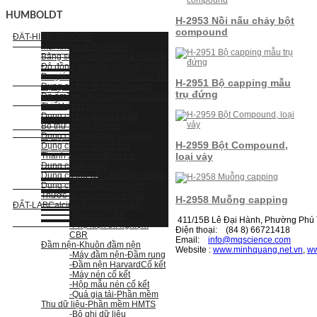
HUMBOLDT
H-2953 Nồi nấu chảy bột
compound
ĐẤT-HIỆN TRƯỜNG
Mũi khoan & Bộ khoan
Bảng so màu
Đầm nện & Độ chặt
Độ đồng đều đầm chặt, độ cứng
Đo giá trị điện môi
Máy khoan đất
H-2951 Bộ capping mẫu
Dụng cụ thử độ thấm Guelph
trụ đứng
Độ ẩm
Thiết bị thử xuyên, búa đôi
Thiết bị thử xuyên động
Dụng cụ thử xuyên bỏ túi
Bộ thử xuyên Proctor
Dụng cụ thử xuyên, vòng lực
H-2959 Bột Compound,
Dụng cụ thử xuyên tĩnh
Thanh xuyên dò
Điện trở
loại vảy
Dụng cụ lấy mẫu
Dụng cụ thử cắt cánh
Ống Shelby
Dụng cụ thử thấm vòng đôi
Thước đo mực nước ngầm
H-2958 Muỗng capping
ĐẤT-LAB
Calcium Carbonate
CBR
-Máy nén CBR
411/15B Lê Đại Hành, Phường Phú T
-Phụ kiện thí nghiệm
Điện thoại: (84 8) 66721418
CBR
Email:
i
nfo@mqscience.com
Đầm nện
-Khuôn đầm nện
Website :
www.minhquang.net.vn
,
ww
-Máy đầm nện
-Đầm rung
-Đầm nện Harvard
Cố kết
-Máy nén cố kết
-Hộp mẫu nén cố kết
-Quả gia tải
-Phần mềm
Thu dữ liệu
-Phần mềm HMTS
-Bộ ghi dữ liệu