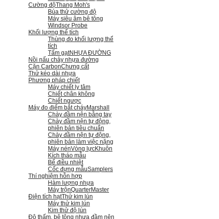
Cường độ
Thang Moh's
Búa thử cường độ
Máy siêu âm bê tông
Windsor Probe
Khối lượng thể tích
Thùng đo khối lượng thể
tích
Tấm gạt
NHỰA ĐƯỜNG
Nồi nấu chảy nhựa đường
Cặn Carbon
Chưng cất
Thử kéo dài nhựa
Phương pháp chiết
Máy chiết ly tâm
Chiết chân không
Chiết ngược
Máy đo điểm bắt cháy
Marshall
Chày đầm nện bằng tay
Chày đầm nện tự động,
phiên bản tiêu chuẩn
Chày đầm nện tự động,
phiên bản làm việc nặng
Máy nén
Vòng lực
Khuôn
Kích tháo mẫu
Bể điều nhiệt
Cốc đựng mẫu
Samplers
Thí nghiệm hỗn hợp
Hàm lượng nhựa
Máy trộn
QuarterMaster
Điện tích hạt
Thử kim lún
Máy thử kim lún
Kim thử độ lún
Độ thấm, bê tông nhựa đầm nện