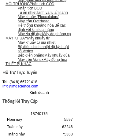
MÔI TRƯỜNG
Phân tích COD
Phân tích BOD
Tủ ổn nhiệt lạnh và tủ ấm lạnh
Máy khuấy (Flocculators)
Máy trộn Overhead
Hệ thống khoáng hóa để xác
định vết kim loại nặng
Máy đo độ đục
Máy đo phóng xạ
MÁY KHUẤY
Máy khuấy từ
Máy khuấy từ gia nhiệt
Bộ điều chỉnh nhiệt độ kỹ thuật
số Vertex
Bếp điện phẳng
Máy khuấy đũa
Máy trộn Vortex
Máy đồng hóa
THIẾT BỊ KHÁC
Hỗ Trợ Trực Tuyến
Tel:
(84 8) 66721418
info@mqscience.com
Kinh doanh
Thống Kê Truy Cập
1
8
7
4
0
1
7
5
Hôm nay
5597
Tuần này
62246
Tháng này
75368