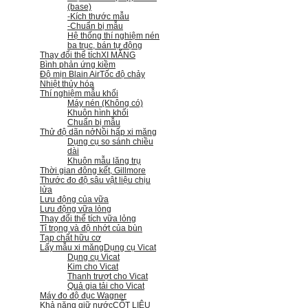
(base)
-Kích thước mẫu
-Chuẩn bị mẫu
Hệ thống thí nghiệm nén
ba trục, bán tự động
Thay đổi thể tích
XI MĂNG
Bình phản ứng kiềm
Độ mịn Blain Air
Tốc độ chảy
Nhiệt thủy hóa
Thí nghiệm mẫu khối
Máy nén (Không có)
Khuôn hình khối
Chuẩn bị mẫu
Thử độ dãn nở
Nồi hấp xi măng
Dụng cụ so sánh chiều
dài
Khuôn mẫu lăng trụ
Thời gian đông kết, Gillmore
Thước đo độ sâu vật liệu chịu
lửa
Lưu động của vữa
Lưu động vữa lỏng
Thay đổi thể tích vữa lỏng
Tỉ trọng và độ nhớt của bùn
Tạp chất hữu cơ
Lấy mẫu xi măng
Dụng cụ Vicat
Dụng cụ Vicat
Kim cho Vicat
Thanh trượt cho Vicat
Quả gia tải cho Vicat
Máy đo độ đục Wagner
Khả năng giữ nước
CỐT LIỆU