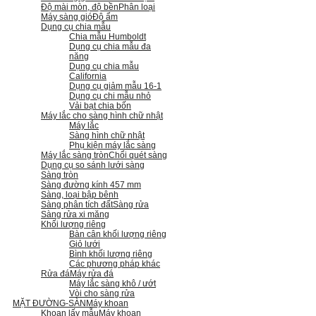
Độ mài mòn, độ bền
Phân loại
Máy sàng gió
Độ ẩm
Dụng cụ chia mẫu
Chia mẫu Humboldt
Dụng cụ chia mẫu đa
năng
Dụng cụ chia mẫu
California
Dụng cụ giảm mẫu 16-1
Dụng cụ chi mẫu nhỏ
Vải bạt chia bốn
Máy lắc cho sàng hình chữ nhật
Máy lắc
Sàng hình chữ nhật
Phụ kiện máy lắc sàng
Máy lắc sàng tròn
Chổi quét sàng
Dụng cụ so sánh lưới sàng
Sàng tròn
Sàng đường kính 457 mm
Sàng, loại bập bênh
Sàng phân tích đất
Sàng rửa
Sàng rửa xi măng
Khối lượng riêng
Bàn cân khối lượng riêng
Giỏ lưới
Bình khối lượng riêng
Các phương pháp khác
Rửa đá
Máy rửa đá
Máy lắc sàng khô / ướt
Vòi cho sàng rửa
MẶT ĐƯỜNG-SÀN
Máy khoan
Khoan lấy mẫu
Máy khoan