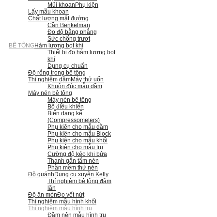
Mũi khoan
Phụ kiện
Lấy mẫu khoan
Chất lượng mặt đường
Cần Benkelman
Đo độ bằng phẳng
Sức chống trượt
BÊ TÔNG
Hàm lượng bọt khí
Thiết bị đo hàm lượng bọt
khí
Dụng cụ chuẩn
Độ rỗng trong bê tông
Thí nghiệm dầm
Máy thử uốn
Khuôn đúc mẫu dầm
Máy nén bê tông
Máy nén bê tông
Bộ điều khiển
Biến dạng kế
(Compressometers)
Phụ kiện cho mẫu dầm
Phụ kiện cho mẫu Block
Phụ kiện cho mẫu khối
Phụ kiện cho mẫu trụ
Cường độ kéo khi bửa
Thanh gắn tấm nén
Phần mềm thử nén
Độ quánh
Dụng cụ xuyên Kelly
Thí nghiệm bê tông đầm
lăn
Độ ăn mòn
Đo vết nứt
Thí nghiệm mẫu hình khối
Thí nghiệm mẫu hình trụ
Đầm nện mẫu hình trụ