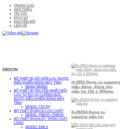
TRANG CHỦ
GIỚI THIỆU
TIN TỨC
DỊCH VỤ
KHUYẾN MÃI
LIÊN HỆ
EBIDON
BỘ THIẾT BỊ SẤY ĐỐI LƯU, ĐƯỢC
H-2952 Dụng cụ capping
ĐIỀU KHIỂN BẰNG MÁY TÍNH
mẫu đứng, dùng cho
Model SBANC
BỘ THIẾT BỊ TRUYỀN NHIỆT ĐỐI
mẫu trụ 152 x 305mm.
LƯU TỰ DO VÀ CƯỠNG BỨC,
ĐƯỢC ĐIỀU KHIỂN BẰNG MÁY
TÍNH
MODEL TXC/FF
BỘ THIẾT BỊ MẠCH LƯU CHẤT
H-2925A Dụng cụ
MODEL FME05 | FME00
capping mẫu trụ
BỘ THIẾT BỊ KHUẤY TRỘN CHẤT
LỎNG
MODEL EMLS