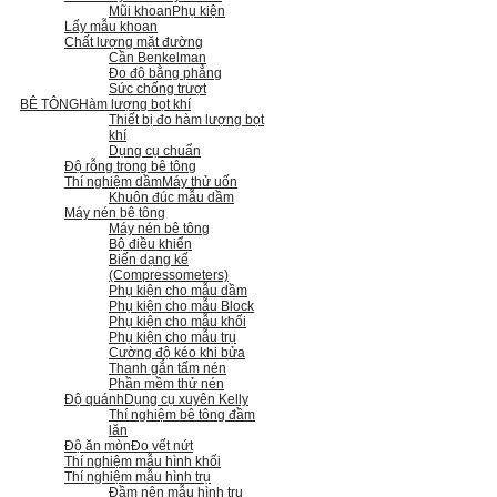
Mũi khoan
Phụ kiện
Lấy mẫu khoan
Chất lượng mặt đường
Cần Benkelman
Đo độ bằng phẳng
Sức chống trượt
BÊ TÔNG
Hàm lượng bọt khí
Thiết bị đo hàm lượng bọt
khí
Dụng cụ chuẩn
Độ rỗng trong bê tông
Thí nghiệm dầm
Máy thử uốn
Khuôn đúc mẫu dầm
Máy nén bê tông
Máy nén bê tông
Bộ điều khiển
Biến dạng kế
(Compressometers)
Phụ kiện cho mẫu dầm
Phụ kiện cho mẫu Block
Phụ kiện cho mẫu khối
Phụ kiện cho mẫu trụ
Cường độ kéo khi bửa
Thanh gắn tấm nén
Phần mềm thử nén
Độ quánh
Dụng cụ xuyên Kelly
Thí nghiệm bê tông đầm
lăn
Độ ăn mòn
Đo vết nứt
Thí nghiệm mẫu hình khối
Thí nghiệm mẫu hình trụ
Đầm nện mẫu hình trụ