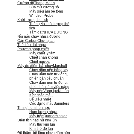
Cường độ
Thang Moh's
Búa thử cường độ
Máy siêu âm bê tông
Windsor Probe
Khối lượng thể tích
Thùng đo khối lượng thể
tích
Tấm gạt
NHỰA ĐƯỜNG
Nồi nấu chảy nhựa đường
Cặn Carbon
Chưng cất
Thử kéo dài nhựa
Phương pháp chiết
Máy chiết ly tâm
Chiết chân không
Chiết ngược
Máy đo điểm bắt cháy
Marshall
Chày đầm nện bằng tay
Chày đầm nện tự động,
phiên bản tiêu chuẩn
Chày đầm nện tự động,
phiên bản làm việc nặng
Máy nén
Vòng lực
Khuôn
Kích tháo mẫu
Bể điều nhiệt
Cốc đựng mẫu
Samplers
Thí nghiệm hỗn hợp
Hàm lượng nhựa
Máy trộn
QuarterMaster
Điện tích hạt
Thử kim lún
Máy thử kim lún
Kim thử độ lún
Độ thấm, bê tông nhựa đầm nện