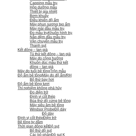
Capping mẫu trụ
Hộp dưỡng mẫu
Thiết bị gia nhiệt
Bơm khuấy
Điều khiển độ ẩm
Máy phun sương tạo ẩm
Máy mài đầu mẫu trụ
Đo mẫu trụ
Khuôn hình trụ
Nắp đệm đầu mẫu trụ
Vận chuyển mẫu trụ
Thanh sụt
Kết đông – tan giá
Tủ thử kết đông – tan giá
Máy đo cộng hưởng
Khuôn đúc mẫu thử kết
đông – tan giá
Máy đo tuổi bê tông
Trộn mẫu
Độ ẩm bê tông
Máy đo độ ẩm/RH
Bộ thử bay hơi
Độ ẩm bê tông tươi
Thí nghiệm không phá hủy
Đo điện trở
Định vị cốt thép
Búa thử độ cứng bê tông
Máy siêu âm bê tông
Windsor Probe
Độ dày
Độ dày
Định vị cốt thép
Điện trở
Bê tông tự đầm
Thời gian đông kết
Độ sụt
Bộ thử độ sụt
Các bộ phận
Độ sụt K