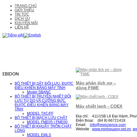
TRANG CHỦ
GIỚI THIỆU
TIN TỨC
DỊCH VỤ
KHUYẾN MÃI
LIÊN HỆ
EBIDON
Máy phân tích xơ –
BỘ THIẾT BỊ SẤY ĐỐI LƯU, ĐƯỢC
dòng FIWE
ĐIỀU KHIỂN BẰNG MÁY TÍNH
Model SBANC
BỘ THIẾT BỊ TRUYỀN NHIỆT ĐỐI
LƯU TỰ DO VÀ CƯỠNG BỨC,
ĐƯỢC ĐIỀU KHIỂN BẰNG MÁY
Máy chiết lạnh - COEX
TÍNH
MODEL TXC/FF
Địa chỉ: 411/15B Lê Đại Hành, Phư
BỘ THIẾT BỊ MẠCH LƯU CHẤT
Điện thoại: (84 8) 66721418
MODEL FME05 | FME00
Email:
i
nfo@mqscience.com
BỘ THIẾT BỊ KHUẤY TRỘN CHẤT
Website :
www.minhquang.net.vn
,
ww
LỎNG
MODEL EMLS