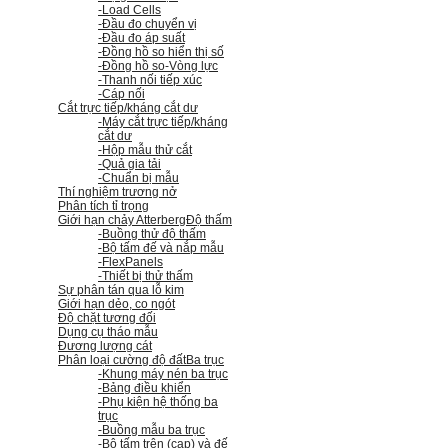
-Load Cells
-Đầu đo chuyển vị
-Đầu đo áp suất
-Đồng hồ so hiển thị số
-Đồng hồ so
-Vòng lực
-Thanh nối tiếp xúc
-Cáp nối
Cắt trực tiếp/kháng cắt dư
-Máy cắt trực tiếp/kháng
cắt dư
-Hộp mẫu thử cắt
-Quả gia tải
-Chuẩn bị mẫu
Thí nghiệm trương nở
Phân tích tỉ trọng
Giới hạn chảy Atterberg
Độ thấm
-Buồng thử độ thấm
-Bộ tấm đế và nắp mẫu
-FlexPanels
-Thiết bị thử thấm
Sự phân tán qua lỗ kim
Giới hạn dẻo, co ngót
Độ chặt tương đối
Dụng cụ tháo mẫu
Đương lượng cát
Phân loại cường độ đất
Ba trục
-Khung máy nén ba trục
-Bảng điều khiển
-Phụ kiện hệ thống ba
trục
-Buồng mẫu ba trục
-Bộ tấm trên (cap) và đế