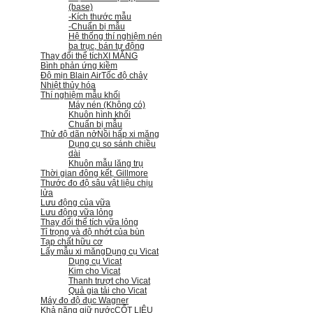
(base)
-Kích thước mẫu
-Chuẩn bị mẫu
Hệ thống thí nghiệm nén
ba trục, bán tự động
Thay đổi thể tích
XI MĂNG
Bình phản ứng kiềm
Độ mịn Blain Air
Tốc độ chảy
Nhiệt thủy hóa
Thí nghiệm mẫu khối
Máy nén (Không có)
Khuôn hình khối
Chuẩn bị mẫu
Thử độ dãn nở
Nồi hấp xi măng
Dụng cụ so sánh chiều
dài
Khuôn mẫu lăng trụ
Thời gian đông kết, Gillmore
Thước đo độ sâu vật liệu chịu
lửa
Lưu động của vữa
Lưu động vữa lỏng
Thay đổi thể tích vữa lỏng
Tỉ trọng và độ nhớt của bùn
Tạp chất hữu cơ
Lấy mẫu xi măng
Dụng cụ Vicat
Dụng cụ Vicat
Kim cho Vicat
Thanh trượt cho Vicat
Quả gia tải cho Vicat
Máy đo độ đục Wagner
Khả năng giữ nước
CỐT LIỆU