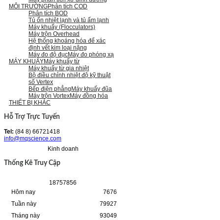
MÔI TRƯỜNG
Phân tích COD
Phân tích BOD
Tủ ổn nhiệt lạnh và tủ ấm lạnh
Máy khuấy (Flocculators)
Máy trộn Overhead
Hệ thống khoáng hóa để xác
định vết kim loại nặng
Máy đo độ đục
Máy đo phóng xạ
MÁY KHUẤY
Máy khuấy từ
Máy khuấy từ gia nhiệt
Bộ điều chỉnh nhiệt độ kỹ thuật
số Vertex
Bếp điện phẳng
Máy khuấy đũa
Máy trộn Vortex
Máy đồng hóa
THIẾT BỊ KHÁC
Hỗ Trợ Trực Tuyến
Tel:
(84 8) 66721418
info@mqscience.com
Kinh doanh
Thống Kê Truy Cập
1
8
7
5
7
8
5
6
Hôm nay
7676
Tuần này
79927
Tháng này
93049