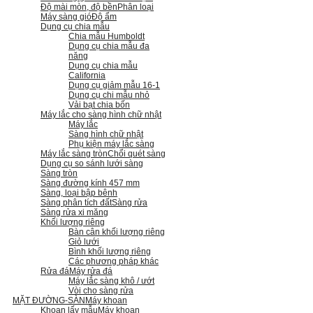
Độ mài mòn, độ bền
Phân loại
Máy sàng gió
Độ ẩm
Dụng cụ chia mẫu
Chia mẫu Humboldt
Dụng cụ chia mẫu đa
năng
Dụng cụ chia mẫu
California
Dụng cụ giảm mẫu 16-1
Dụng cụ chi mẫu nhỏ
Vải bạt chia bốn
Máy lắc cho sàng hình chữ nhật
Máy lắc
Sàng hình chữ nhật
Phụ kiện máy lắc sàng
Máy lắc sàng tròn
Chổi quét sàng
Dụng cụ so sánh lưới sàng
Sàng tròn
Sàng đường kính 457 mm
Sàng, loại bập bênh
Sàng phân tích đất
Sàng rửa
Sàng rửa xi măng
Khối lượng riêng
Bàn cân khối lượng riêng
Giỏ lưới
Bình khối lượng riêng
Các phương pháp khác
Rửa đá
Máy rửa đá
Máy lắc sàng khô / ướt
Vòi cho sàng rửa
MẶT ĐƯỜNG-SÀN
Máy khoan
Khoan lấy mẫu
Máy khoan