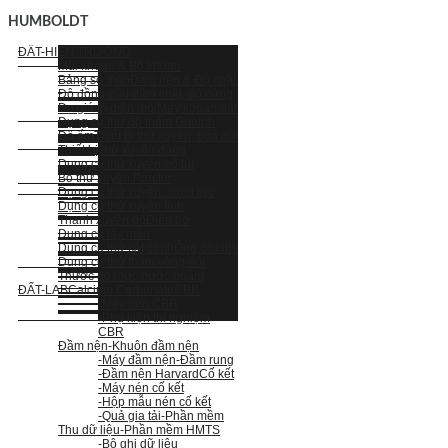
HUMBOLDT
ĐẤT-HIỆN TRƯỜNG
Mũi khoan & Bộ khoan
Bảng so màu
Đầm nện & Độ chặt
Độ đồng đều đầm chặt, độ cứng
Đo giá trị điện môi
Máy khoan đất
Dụng cụ thử độ thấm Guelph
Độ ẩm
Thiết bị thử xuyên, búa đôi
Thiết bị thử xuyên động
Dụng cụ thử xuyên bỏ túi
Bộ thử xuyên Proctor
Dụng cụ thử xuyên, vòng lực
Dụng cụ thử xuyên tĩnh
Thanh xuyên dò
Điện trở
Dụng cụ lấy mẫu
Dụng cụ thử cắt cánh
Ống Shelby
Dụng cụ thử thấm vòng đôi
Thước đo mực nước ngầm
ĐẤT-LAB
Calcium Carbonate
CBR
-Máy nén CBR
-Phụ kiện thí nghiệm
CBR
Đầm nện
-Khuôn đầm nện
-Máy đầm nện
-Đầm rung
-Đầm nện Harvard
Cố kết
-Máy nén cố kết
-Hộp mẫu nén cố kết
-Quả gia tải
-Phần mềm
Thu dữ liệu
-Phần mềm HMTS
-Bộ ghi dữ liệu