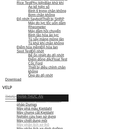
Rice Test
Phụ kiện
Bàn khử khí
Áp kế hiện số
Bình tỉ trọng chân không
Bơm chân không
Độ nhớt Saybolt
Thiết bị SHRP
Máy đo lực tốc uốn dầm
Rheometer
Máy đầm hồi chuyển
Bình lão hóa áp lực
Tủ sấy màng mỏng lăn
Tủ khử khí chân không
Điểm hóa mềm
Độ hòa tan
Spot Test
Độ nhớt
Bể ổn nhiệt đo độ nhớt
Điểm đông đặc
Float Test
Cốc Ford
Thiết bị điều chỉnh chân
không
Ống đo độ nhớt
Download
VELP
THỰC PHẨM-THỨC ĂN
Phân tích đạm bằng phương
pháp Dumas
Máy phá mẫu Kjeldahl
Máy chưng cất Kjeldahl
Nghiên cứu hạn sử dụng
Máy chiết dung môi
Máy phân tích xơ thô
Máy phân tích xơ dinh dưỡng