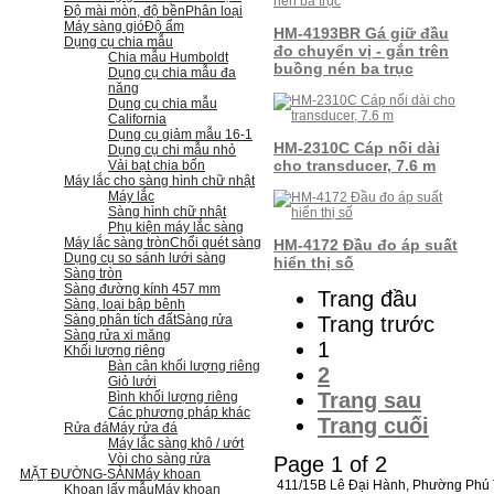
Độ mài mòn, độ bền
Phân loại
Máy sàng gió
Độ ẩm
HM-4193BR Gá giữ đầu
Dụng cụ chia mẫu
đo chuyển vị - gắn trên
Chia mẫu Humboldt
buồng nén ba trục
Dụng cụ chia mẫu đa
năng
Dụng cụ chia mẫu
California
Dụng cụ giảm mẫu 16-1
HM-2310C Cáp nối dài
Dụng cụ chi mẫu nhỏ
cho transducer, 7.6 m
Vải bạt chia bốn
Máy lắc cho sàng hình chữ nhật
Máy lắc
Sàng hình chữ nhật
Phụ kiện máy lắc sàng
Máy lắc sàng tròn
Chổi quét sàng
HM-4172 Đầu đo áp suất
Dụng cụ so sánh lưới sàng
hiển thị số
Sàng tròn
Sàng đường kính 457 mm
Trang đầu
Sàng, loại bập bênh
Sàng phân tích đất
Sàng rửa
Trang trước
Sàng rửa xi măng
1
Khối lượng riêng
Bàn cân khối lượng riêng
2
Giỏ lưới
Trang sau
Bình khối lượng riêng
Các phương pháp khác
Trang cuối
Rửa đá
Máy rửa đá
Máy lắc sàng khô / ướt
Vòi cho sàng rửa
Page 1 of 2
MẶT ĐƯỜNG-SÀN
Máy khoan
411/15B Lê Đại Hành, Phường Phú T
Khoan lấy mẫu
Máy khoan