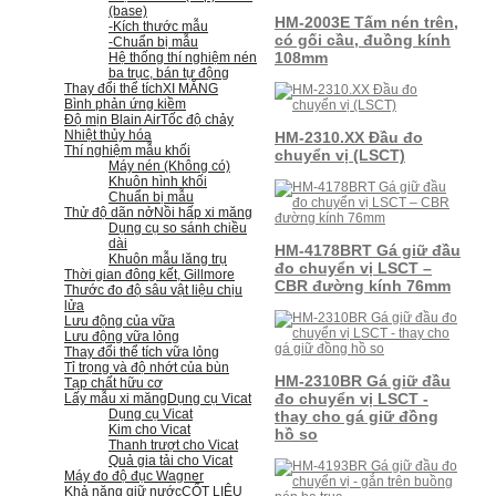
(base)
HM-2003E Tấm nén trên,
-Kích thước mẫu
có gối cầu, đuồng kính
-Chuẩn bị mẫu
108mm
Hệ thống thí nghiệm nén
ba trục, bán tự động
Thay đổi thể tích
XI MĂNG
Bình phản ứng kiềm
Độ mịn Blain Air
Tốc độ chảy
Nhiệt thủy hóa
HM-2310.XX Đầu đo
Thí nghiệm mẫu khối
chuyển vị (LSCT)
Máy nén (Không có)
Khuôn hình khối
Chuẩn bị mẫu
Thử độ dãn nở
Nồi hấp xi măng
Dụng cụ so sánh chiều
dài
HM-4178BRT Gá giữ đầu
Khuôn mẫu lăng trụ
đo chuyển vị LSCT –
Thời gian đông kết, Gillmore
CBR đường kính 76mm
Thước đo độ sâu vật liệu chịu
lửa
Lưu động của vữa
Lưu động vữa lỏng
Thay đổi thể tích vữa lỏng
Tỉ trọng và độ nhớt của bùn
HM-2310BR Gá giữ đầu
Tạp chất hữu cơ
đo chuyển vị LSCT -
Lấy mẫu xi măng
Dụng cụ Vicat
Dụng cụ Vicat
thay cho gá giữ đồng
Kim cho Vicat
hồ so
Thanh trượt cho Vicat
Quả gia tải cho Vicat
Máy đo độ đục Wagner
Khả năng giữ nước
CỐT LIỆU