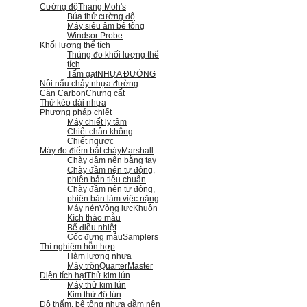
Cường độ
Thang Moh's
Búa thử cường độ
Máy siêu âm bê tông
Windsor Probe
Khối lượng thể tích
Thùng đo khối lượng thể
tích
Tấm gạt
NHỰA ĐƯỜNG
Nồi nấu chảy nhựa đường
Cặn Carbon
Chưng cất
Thử kéo dài nhựa
Phương pháp chiết
Máy chiết ly tâm
Chiết chân không
Chiết ngược
Máy đo điểm bắt cháy
Marshall
Chày đầm nện bằng tay
Chày đầm nện tự động,
phiên bản tiêu chuẩn
Chày đầm nện tự động,
phiên bản làm việc nặng
Máy nén
Vòng lực
Khuôn
Kích tháo mẫu
Bể điều nhiệt
Cốc đựng mẫu
Samplers
Thí nghiệm hỗn hợp
Hàm lượng nhựa
Máy trộn
QuarterMaster
Điện tích hạt
Thử kim lún
Máy thử kim lún
Kim thử độ lún
Độ thấm, bê tông nhựa đầm nện