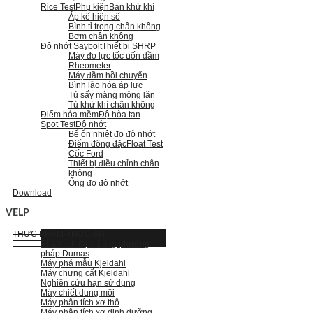
Rice Test
Phụ kiện
Bàn khử khí
Áp kế hiện số
Bình tỉ trọng chân không
Bơm chân không
Độ nhớt Saybolt
Thiết bị SHRP
Máy đo lực tốc uốn dầm
Rheometer
Máy đầm hồi chuyển
Bình lão hóa áp lực
Tủ sấy màng mỏng lăn
Tủ khử khí chân không
Điểm hóa mềm
Độ hòa tan
Spot Test
Độ nhớt
Bể ổn nhiệt đo độ nhớt
Điểm đông đặc
Float Test
Cốc Ford
Thiết bị điều chỉnh chân
không
Ống đo độ nhớt
Download
VELP
THỰC PHẨM-THỨC ĂN
Phân tích đạm bằng phương
pháp Dumas
Máy phá mẫu Kjeldahl
Máy chưng cất Kjeldahl
Nghiên cứu hạn sử dụng
Máy chiết dung môi
Máy phân tích xơ thô
Máy phân tích xơ dinh dưỡng