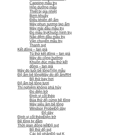
Capping mẫu trụ
Hộp dưỡng mẫu
Thiết bị gia nhiệt
Bơm khuấy
Điều khiển độ ẩm
Máy phun sương tạo ẩm
Máy mài đầu mẫu trụ
Đo mẫu trụ
Khuôn hình trụ
Nắp đệm đầu mẫu trụ
Vận chuyển mẫu trụ
Thanh sụt
Kết đông – tan giá
Tủ thử kết đông – tan giá
Máy đo cộng hưởng
Khuôn đúc mẫu thử kết
đông – tan giá
Máy đo tuổi bê tông
Trộn mẫu
Độ ẩm bê tông
Máy đo độ ẩm/RH
Bộ thử bay hơi
Độ ẩm bê tông tươi
Thí nghiệm không phá hủy
Đo điện trở
Định vị cốt thép
Búa thử độ cứng bê tông
Máy siêu âm bê tông
Windsor Probe
Độ dày
Độ dày
Định vị cốt thép
Điện trở
Bê tông tự đầm
Thời gian đông kết
Độ sụt
Bộ thử độ sụt
Các bộ phận
Độ sụt K