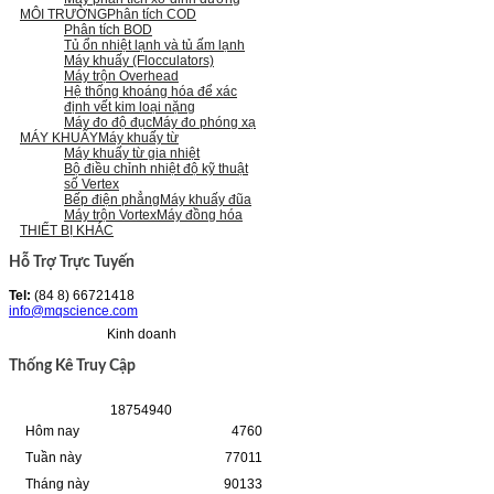
MÔI TRƯỜNG
Phân tích COD
Phân tích BOD
Tủ ổn nhiệt lạnh và tủ ấm lạnh
Máy khuấy (Flocculators)
Máy trộn Overhead
Hệ thống khoáng hóa để xác
định vết kim loại nặng
Máy đo độ đục
Máy đo phóng xạ
MÁY KHUẤY
Máy khuấy từ
Máy khuấy từ gia nhiệt
Bộ điều chỉnh nhiệt độ kỹ thuật
số Vertex
Bếp điện phẳng
Máy khuấy đũa
Máy trộn Vortex
Máy đồng hóa
THIẾT BỊ KHÁC
Hỗ Trợ Trực Tuyến
Tel:
(84 8) 66721418
info@mqscience.com
Kinh doanh
Thống Kê Truy Cập
1
8
7
5
4
9
4
0
Hôm nay
4760
Tuần này
77011
Tháng này
90133