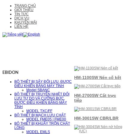
TRANG CHỦ
GIỚI THIỆU
TIN TỨC
DỊCH VỤ
KHUYẾN MÃI
LIÊN HỆ
EBIDON
HM-1100SW Nén cố kết
BỘ THIẾT BỊ SẤY ĐỐI LƯU, ĐƯỢC
ĐIỀU KHIỂN BẰNG MÁY TÍNH
Model SBANC
BỘ THIẾT BỊ TRUYỀN NHIỆT ĐỐI
HM-2700SW Cắt trực
LƯU TỰ DO VÀ CƯỠNG BỨC,
tiếp
ĐƯỢC ĐIỀU KHIỂN BẰNG MÁY
TÍNH
MODEL TXC/FF
BỘ THIẾT BỊ MẠCH LƯU CHẤT
HM-3001SW CBR/LBR
MODEL FME05 | FME00
BỘ THIẾT BỊ KHUẤY TRỘN CHẤT
LỎNG
MODEL EMLS