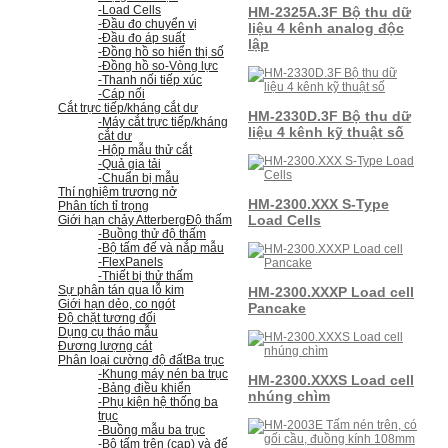
-Load Cells
HM-2325A.3F Bộ thu dữ
-Đầu đo chuyển vị
liệu 4 kênh analog độc
-Đầu đo áp suất
lập
-Đồng hồ so hiển thị số
-Đồng hồ so
-Vòng lực
-Thanh nối tiếp xúc
-Cáp nối
Cắt trực tiếp/kháng cắt dư
HM-2330D.3F Bộ thu dữ
-Máy cắt trực tiếp/kháng
liệu 4 kênh kỹ thuật số
cắt dư
-Hộp mẫu thử cắt
-Quả gia tải
-Chuẩn bị mẫu
Thí nghiệm trương nở
HM-2300.XXX S-Type
Phân tích tỉ trọng
Load Cells
Giới hạn chảy Atterberg
Độ thấm
-Buồng thử độ thấm
-Bộ tấm đế và nắp mẫu
-FlexPanels
-Thiết bị thử thấm
Sự phân tán qua lỗ kim
HM-2300.XXXP Load cell
Giới hạn dẻo, co ngót
Pancake
Độ chặt tương đối
Dụng cụ tháo mẫu
Đương lượng cát
Phân loại cường độ đất
Ba trục
-Khung máy nén ba trục
HM-2300.XXXS Load cell
-Bảng điều khiển
nhúng chìm
-Phụ kiện hệ thống ba
trục
-Buồng mẫu ba trục
-Bộ tấm trên (cap) và đế