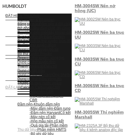
HM-3004SW Nén nở
HUMBOLDT
hông (UC)
ĐẤT-HIỆN TRƯỜNG
Mũi khoan & Bộ khoan
Bảng so màu
Đầm nện & Độ chặt
Độ đồng đều đầm chặt, độ cứng
HM-3002SW Nén ba trục
Đo giá trị điện môi
Máy khoan đất
Dụng cụ thử độ thấm Guelph
UU
Độ ẩm
Thiết bị thử xuyên, búa đôi
Thiết bị thử xuyên động
Dụng cụ thử xuyên bỏ túi
Bộ thử xuyên Proctor
Dụng cụ thử xuyên, vòng lực
HM-3003SW Nén ba trục
Dụng cụ thử xuyên tĩnh
CU
Thanh xuyên dò
Điện trở
Dụng cụ lấy mẫu
Dụng cụ thử cắt cánh
Ống Shelby
Dụng cụ thử thấm vòng đôi
Thước đo mực nước ngầm
HM-3006SW Nén ba trục
ĐẤT-LAB
Calcium Carbonate
CBR
CD
-Máy nén CBR
-Phụ kiện thí nghiệm
CBR
Đầm nện
-Khuôn đầm nện
-Máy đầm nện
-Đầm rung
HM-3005SW Thí nghiệm
-Đầm nện Harvard
Cố kết
Marshall
-Máy nén cố kết
-Hộp mẫu nén cố kết
-Quả gia tải
-Phần mềm
Thu dữ liệu
-Phần mềm HMTS
-Bộ ghi dữ liệu