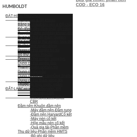
COD - ECO 16
HUMBOLDT
ĐẤT-HIỆN TRƯỜNG
Mũi khoan & Bộ khoan
Bảng so màu
Đầm nện & Độ chặt
Độ đồng đều đầm chặt, độ cứng
Đo giá trị điện môi
Máy khoan đất
Dụng cụ thử độ thấm Guelph
Độ ẩm
Thiết bị thử xuyên, búa đôi
Thiết bị thử xuyên động
Dụng cụ thử xuyên bỏ túi
Bộ thử xuyên Proctor
Dụng cụ thử xuyên, vòng lực
Dụng cụ thử xuyên tĩnh
Thanh xuyên dò
Điện trở
Dụng cụ lấy mẫu
Dụng cụ thử cắt cánh
Ống Shelby
Dụng cụ thử thấm vòng đôi
Thước đo mực nước ngầm
ĐẤT-LAB
Calcium Carbonate
CBR
-Máy nén CBR
-Phụ kiện thí nghiệm
CBR
Đầm nện
-Khuôn đầm nện
-Máy đầm nện
-Đầm rung
-Đầm nện Harvard
Cố kết
-Máy nén cố kết
-Hộp mẫu nén cố kết
-Quả gia tải
-Phần mềm
Thu dữ liệu
-Phần mềm HMTS
-Bộ ghi dữ liệu