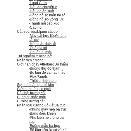
-Load Cells
-Đầu đo chuyển vị
-Đầu đo áp suất
-Đồng hồ so hiển thị số
-Đồng hồ so
-Vòng lực
-Thanh nối tiếp xúc
-Cáp nối
Cắt trực tiếp/kháng cắt dư
-Máy cắt trực tiếp/kháng
cắt dư
-Hộp mẫu thử cắt
-Quả gia tải
-Chuẩn bị mẫu
Thí nghiệm trương nở
Phân tích tỉ trọng
Giới hạn chảy Atterberg
Độ thấm
-Buồng thử độ thấm
-Bộ tấm đế và nắp mẫu
-FlexPanels
-Thiết bị thử thấm
Sự phân tán qua lỗ kim
Giới hạn dẻo, co ngót
Độ chặt tương đối
Dụng cụ tháo mẫu
Đương lượng cát
Phân loại cường độ đất
Ba trục
-Khung máy nén ba trục
-Bảng điều khiển
-Phụ kiện hệ thống ba
trục
-Buồng mẫu ba trục
-Bộ tấm trên (cap) và đế