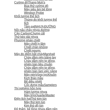
Cường độ
Thang Moh's
Búa thử cường độ
Máy siêu âm bê tông
Windsor Probe
Khối lượng thể tích
Thùng đo khối lượng thể
tích
Tấm gạt
NHỰA ĐƯỜNG
Nồi nấu chảy nhựa đường
Cặn Carbon
Chưng cất
Thử kéo dài nhựa
Phương pháp chiết
Máy chiết ly tâm
Chiết chân không
Chiết ngược
Máy đo điểm bắt cháy
Marshall
Chày đầm nện bằng tay
Chày đầm nện tự động,
phiên bản tiêu chuẩn
Chày đầm nện tự động,
phiên bản làm việc nặng
Máy nén
Vòng lực
Khuôn
Kích tháo mẫu
Bể điều nhiệt
Cốc đựng mẫu
Samplers
Thí nghiệm hỗn hợp
Hàm lượng nhựa
Máy trộn
QuarterMaster
Điện tích hạt
Thử kim lún
Máy thử kim lún
Kim thử độ lún
Độ thấm, bê tông nhựa đầm nện