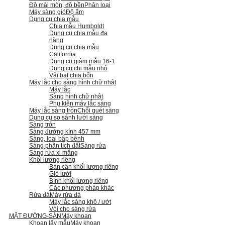
Độ mài mòn, độ bền
Phân loại
Máy sàng gió
Độ ẩm
Dụng cụ chia mẫu
Chia mẫu Humboldt
Dụng cụ chia mẫu đa
năng
Dụng cụ chia mẫu
California
Dụng cụ giảm mẫu 16-1
Dụng cụ chi mẫu nhỏ
Vải bạt chia bốn
Máy lắc cho sàng hình chữ nhật
Máy lắc
Sàng hình chữ nhật
Phụ kiện máy lắc sàng
Máy lắc sàng tròn
Chổi quét sàng
Dụng cụ so sánh lưới sàng
Sàng tròn
Sàng đường kính 457 mm
Sàng, loại bập bênh
Sàng phân tích đất
Sàng rửa
Sàng rửa xi măng
Khối lượng riêng
Bàn cân khối lượng riêng
Giỏ lưới
Bình khối lượng riêng
Các phương pháp khác
Rửa đá
Máy rửa đá
Máy lắc sàng khô / ướt
Vòi cho sàng rửa
MẶT ĐƯỜNG-SÀN
Máy khoan
Khoan lấy mẫu
Máy khoan