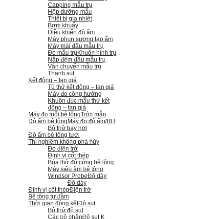
Capping mẫu trụ
Hộp dưỡng mẫu
Thiết bị gia nhiệt
Bơm khuấy
Điều khiển độ ẩm
Máy phun sương tạo ẩm
Máy mài đầu mẫu trụ
Đo mẫu trụ
Khuôn hình trụ
Nắp đệm đầu mẫu trụ
Vận chuyển mẫu trụ
Thanh sụt
Kết đông – tan giá
Tủ thử kết đông – tan giá
Máy đo cộng hưởng
Khuôn đúc mẫu thử kết
đông – tan giá
Máy đo tuổi bê tông
Trộn mẫu
Độ ẩm bê tông
Máy đo độ ẩm/RH
Bộ thử bay hơi
Độ ẩm bê tông tươi
Thí nghiệm không phá hủy
Đo điện trở
Định vị cốt thép
Búa thử độ cứng bê tông
Máy siêu âm bê tông
Windsor Probe
Độ dày
Độ dày
Định vị cốt thép
Điện trở
Bê tông tự đầm
Thời gian đông kết
Độ sụt
Bộ thử độ sụt
Các bộ phận
Độ sụt K