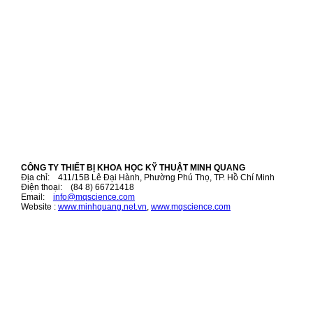
CÔNG TY THIẾT BỊ KHOA HỌC KỸ THUẬT MINH QUANG
Địa chỉ: 411/15B Lê Đại Hành, Phường Phú Thọ, TP. Hồ Chí Minh
Điện thoại: (84 8) 66721418
Email:
i
nfo@mqscience.com
Website :
www.minhquang.net.vn
,
www.mqscience.com