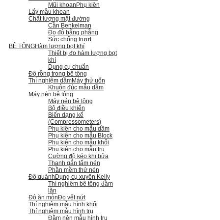
Mũi khoan
Phụ kiện
Lấy mẫu khoan
Chất lượng mặt đường
Cần Benkelman
Đo độ bằng phẳng
Sức chống trượt
BÊ TÔNG
Hàm lượng bọt khí
Thiết bị đo hàm lượng bọt
khí
Dụng cụ chuẩn
Độ rỗng trong bê tông
Thí nghiệm dầm
Máy thử uốn
Khuôn đúc mẫu dầm
Máy nén bê tông
Máy nén bê tông
Bộ điều khiển
Biến dạng kế
(Compressometers)
Phụ kiện cho mẫu dầm
Phụ kiện cho mẫu Block
Phụ kiện cho mẫu khối
Phụ kiện cho mẫu trụ
Cường độ kéo khi bửa
Thanh gắn tấm nén
Phần mềm thử nén
Độ quánh
Dụng cụ xuyên Kelly
Thí nghiệm bê tông đầm
lăn
Độ ăn mòn
Đo vết nứt
Thí nghiệm mẫu hình khối
Thí nghiệm mẫu hình trụ
Đầm nện mẫu hình trụ