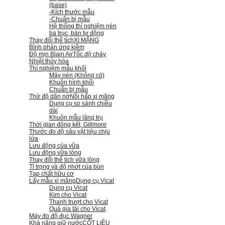
(base)
-Kích thước mẫu
-Chuẩn bị mẫu
Hệ thống thí nghiệm nén
ba trục, bán tự động
Thay đổi thể tích
XI MĂNG
Bình phản ứng kiềm
Độ mịn Blain Air
Tốc độ chảy
Nhiệt thủy hóa
Thí nghiệm mẫu khối
Máy nén (Không có)
Khuôn hình khối
Chuẩn bị mẫu
Thử độ dãn nở
Nồi hấp xi măng
Dụng cụ so sánh chiều
dài
Khuôn mẫu lăng trụ
Thời gian đông kết, Gillmore
Thước đo độ sâu vật liệu chịu
lửa
Lưu động của vữa
Lưu động vữa lỏng
Thay đổi thể tích vữa lỏng
Tỉ trọng và độ nhớt của bùn
Tạp chất hữu cơ
Lấy mẫu xi măng
Dụng cụ Vicat
Dụng cụ Vicat
Kim cho Vicat
Thanh trượt cho Vicat
Quả gia tải cho Vicat
Máy đo độ đục Wagner
Khả năng giữ nước
CỐT LIỆU