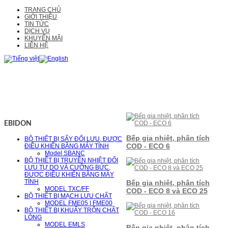
TRANG CHỦ
GIỚI THIỆU
TIN TỨC
DỊCH VỤ
KHUYẾN MÃI
LIÊN HỆ
EBIDON
Bếp gia nhiệt, phân tích
BỘ THIẾT BỊ SẤY ĐỐI LƯU, ĐƯỢC
COD - ECO 6
ĐIỀU KHIỂN BẰNG MÁY TÍNH
Model SBANC
BỘ THIẾT BỊ TRUYỀN NHIỆT ĐỐI
LƯU TỰ DO VÀ CƯỠNG BỨC,
ĐƯỢC ĐIỀU KHIỂN BẰNG MÁY
TÍNH
Bếp gia nhiệt, phân tích
MODEL TXC/FF
COD - ECO 8 và ECO 25
BỘ THIẾT BỊ MẠCH LƯU CHẤT
MODEL FME05 | FME00
BỘ THIẾT BỊ KHUẤY TRỘN CHẤT
LỎNG
MODEL EMLS
Bếp gia nhiệt, phân tích