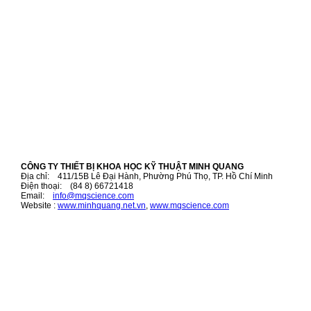
CÔNG TY THIẾT BỊ KHOA HỌC KỸ THUẬT MINH QUANG
Địa chỉ: 411/15B Lê Đại Hành, Phường Phú Thọ, TP. Hồ Chí Minh
Điện thoại: (84 8) 66721418
Email:
i
nfo@mqscience.com
Website :
www.minhquang.net.vn
,
www.mqscience.com