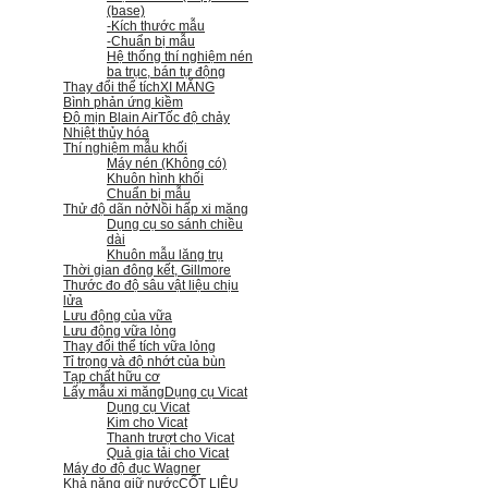
(base)
-Kích thước mẫu
-Chuẩn bị mẫu
Hệ thống thí nghiệm nén
ba trục, bán tự động
Thay đổi thể tích
XI MĂNG
Bình phản ứng kiềm
Độ mịn Blain Air
Tốc độ chảy
Nhiệt thủy hóa
Thí nghiệm mẫu khối
Máy nén (Không có)
Khuôn hình khối
Chuẩn bị mẫu
Thử độ dãn nở
Nồi hấp xi măng
Dụng cụ so sánh chiều
dài
Khuôn mẫu lăng trụ
Thời gian đông kết, Gillmore
Thước đo độ sâu vật liệu chịu
lửa
Lưu động của vữa
Lưu động vữa lỏng
Thay đổi thể tích vữa lỏng
Tỉ trọng và độ nhớt của bùn
Tạp chất hữu cơ
Lấy mẫu xi măng
Dụng cụ Vicat
Dụng cụ Vicat
Kim cho Vicat
Thanh trượt cho Vicat
Quả gia tải cho Vicat
Máy đo độ đục Wagner
Khả năng giữ nước
CỐT LIỆU