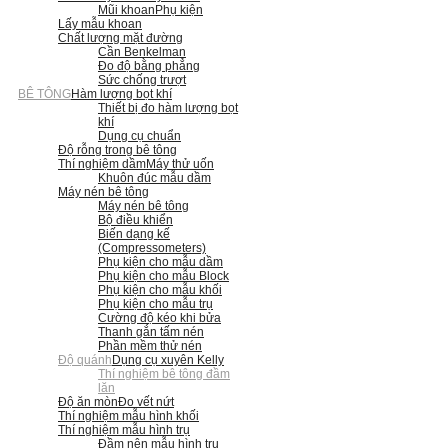
Mũi khoan
Phụ kiện
Lấy mẫu khoan
Chất lượng mặt đường
Cần Benkelman
Đo độ bằng phẳng
Sức chống trượt
BÊ TÔNG
Hàm lượng bọt khí
Thiết bị đo hàm lượng bọt
khí
Dụng cụ chuẩn
Độ rỗng trong bê tông
Thí nghiệm dầm
Máy thử uốn
Khuôn đúc mẫu dầm
Máy nén bê tông
Máy nén bê tông
Bộ điều khiển
Biến dạng kế
(Compressometers)
Phụ kiện cho mẫu dầm
Phụ kiện cho mẫu Block
Phụ kiện cho mẫu khối
Phụ kiện cho mẫu trụ
Cường độ kéo khi bửa
Thanh gắn tấm nén
Phần mềm thử nén
Độ quánh
Dụng cụ xuyên Kelly
Thí nghiệm bê tông đầm
lăn
Độ ăn mòn
Đo vết nứt
Thí nghiệm mẫu hình khối
Thí nghiệm mẫu hình trụ
Đầm nện mẫu hình trụ