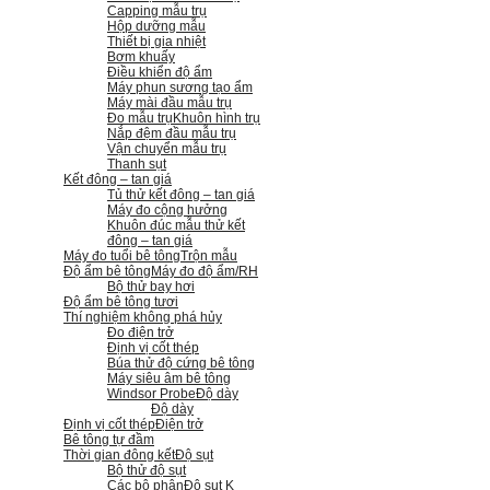
Capping mẫu trụ
Hộp dưỡng mẫu
Thiết bị gia nhiệt
Bơm khuấy
Điều khiển độ ẩm
Máy phun sương tạo ẩm
Máy mài đầu mẫu trụ
Đo mẫu trụ
Khuôn hình trụ
Nắp đệm đầu mẫu trụ
Vận chuyển mẫu trụ
Thanh sụt
Kết đông – tan giá
Tủ thử kết đông – tan giá
Máy đo cộng hưởng
Khuôn đúc mẫu thử kết
đông – tan giá
Máy đo tuổi bê tông
Trộn mẫu
Độ ẩm bê tông
Máy đo độ ẩm/RH
Bộ thử bay hơi
Độ ẩm bê tông tươi
Thí nghiệm không phá hủy
Đo điện trở
Định vị cốt thép
Búa thử độ cứng bê tông
Máy siêu âm bê tông
Windsor Probe
Độ dày
Độ dày
Định vị cốt thép
Điện trở
Bê tông tự đầm
Thời gian đông kết
Độ sụt
Bộ thử độ sụt
Các bộ phận
Độ sụt K