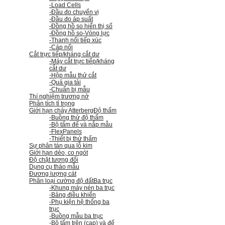
-Load Cells
-Đầu đo chuyển vị
-Đầu đo áp suất
-Đồng hồ so hiển thị số
-Đồng hồ so
-Vòng lực
-Thanh nối tiếp xúc
-Cáp nối
Cắt trực tiếp/kháng cắt dư
-Máy cắt trực tiếp/kháng
cắt dư
-Hộp mẫu thử cắt
-Quả gia tải
-Chuẩn bị mẫu
Thí nghiệm trương nở
Phân tích tỉ trọng
Giới hạn chảy Atterberg
Độ thấm
-Buồng thử độ thấm
-Bộ tấm đế và nắp mẫu
-FlexPanels
-Thiết bị thử thấm
Sự phân tán qua lỗ kim
Giới hạn dẻo, co ngót
Độ chặt tương đối
Dụng cụ tháo mẫu
Đương lượng cát
Phân loại cường độ đất
Ba trục
-Khung máy nén ba trục
-Bảng điều khiển
-Phụ kiện hệ thống ba
trục
-Buồng mẫu ba trục
-Bộ tấm trên (cap) và đế