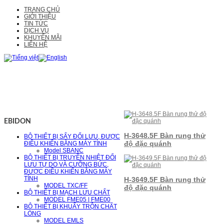
TRANG CHỦ
GIỚI THIỆU
TIN TỨC
DỊCH VỤ
KHUYẾN MÃI
LIÊN HỆ
EBIDON
H-3648.5F Bàn rung thử
BỘ THIẾT BỊ SẤY ĐỐI LƯU, ĐƯỢC
độ đặc quánh
ĐIỀU KHIỂN BẰNG MÁY TÍNH
Model SBANC
BỘ THIẾT BỊ TRUYỀN NHIỆT ĐỐI
LƯU TỰ DO VÀ CƯỠNG BỨC,
ĐƯỢC ĐIỀU KHIỂN BẰNG MÁY
TÍNH
H-3649.5F Bàn rung thử
MODEL TXC/FF
độ đặc quánh
BỘ THIẾT BỊ MẠCH LƯU CHẤT
MODEL FME05 | FME00
BỘ THIẾT BỊ KHUẤY TRỘN CHẤT
LỎNG
MODEL EMLS