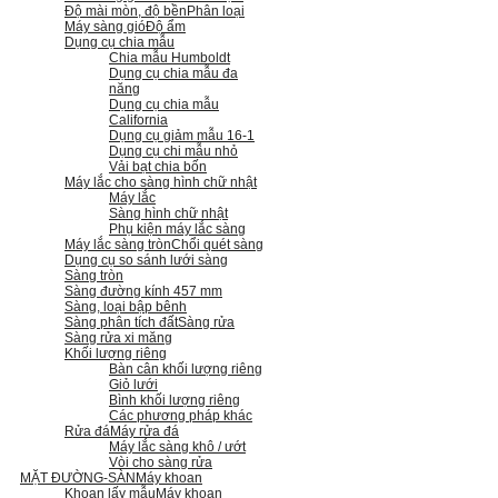
Độ mài mòn, độ bền
Phân loại
Máy sàng gió
Độ ẩm
Dụng cụ chia mẫu
Chia mẫu Humboldt
Dụng cụ chia mẫu đa
năng
Dụng cụ chia mẫu
California
Dụng cụ giảm mẫu 16-1
Dụng cụ chi mẫu nhỏ
Vải bạt chia bốn
Máy lắc cho sàng hình chữ nhật
Máy lắc
Sàng hình chữ nhật
Phụ kiện máy lắc sàng
Máy lắc sàng tròn
Chổi quét sàng
Dụng cụ so sánh lưới sàng
Sàng tròn
Sàng đường kính 457 mm
Sàng, loại bập bênh
Sàng phân tích đất
Sàng rửa
Sàng rửa xi măng
Khối lượng riêng
Bàn cân khối lượng riêng
Giỏ lưới
Bình khối lượng riêng
Các phương pháp khác
Rửa đá
Máy rửa đá
Máy lắc sàng khô / ướt
Vòi cho sàng rửa
MẶT ĐƯỜNG-SÀN
Máy khoan
Khoan lấy mẫu
Máy khoan