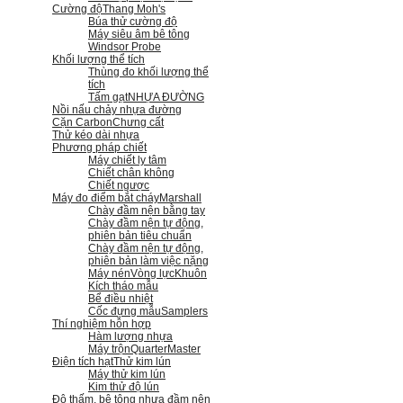
Cường độ
Thang Moh's
Búa thử cường độ
Máy siêu âm bê tông
Windsor Probe
Khối lượng thể tích
Thùng đo khối lượng thể
tích
Tấm gạt
NHỰA ĐƯỜNG
Nồi nấu chảy nhựa đường
Cặn Carbon
Chưng cất
Thử kéo dài nhựa
Phương pháp chiết
Máy chiết ly tâm
Chiết chân không
Chiết ngược
Máy đo điểm bắt cháy
Marshall
Chày đầm nện bằng tay
Chày đầm nện tự động,
phiên bản tiêu chuẩn
Chày đầm nện tự động,
phiên bản làm việc nặng
Máy nén
Vòng lực
Khuôn
Kích tháo mẫu
Bể điều nhiệt
Cốc đựng mẫu
Samplers
Thí nghiệm hỗn hợp
Hàm lượng nhựa
Máy trộn
QuarterMaster
Điện tích hạt
Thử kim lún
Máy thử kim lún
Kim thử độ lún
Độ thấm, bê tông nhựa đầm nện