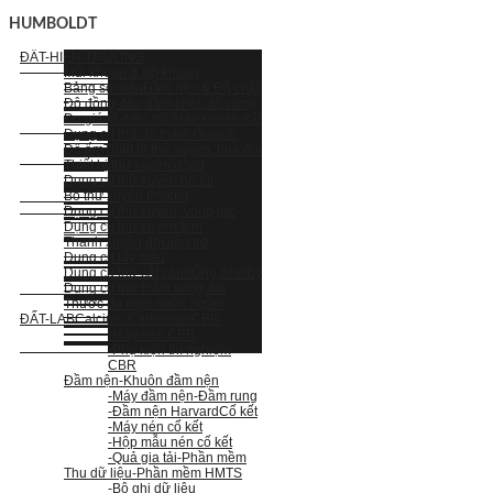
HUMBOLDT
ĐẤT-HIỆN TRƯỜNG
Mũi khoan & Bộ khoan
Bảng so màu
Đầm nện & Độ chặt
Độ đồng đều đầm chặt, độ cứng
Đo giá trị điện môi
Máy khoan đất
Dụng cụ thử độ thấm Guelph
Độ ẩm
Thiết bị thử xuyên, búa đôi
Thiết bị thử xuyên động
Dụng cụ thử xuyên bỏ túi
Bộ thử xuyên Proctor
Dụng cụ thử xuyên, vòng lực
Dụng cụ thử xuyên tĩnh
Thanh xuyên dò
Điện trở
Dụng cụ lấy mẫu
Dụng cụ thử cắt cánh
Ống Shelby
Dụng cụ thử thấm vòng đôi
Thước đo mực nước ngầm
ĐẤT-LAB
Calcium Carbonate
CBR
-Máy nén CBR
-Phụ kiện thí nghiệm
CBR
Đầm nện
-Khuôn đầm nện
-Máy đầm nện
-Đầm rung
-Đầm nện Harvard
Cố kết
-Máy nén cố kết
-Hộp mẫu nén cố kết
-Quả gia tải
-Phần mềm
Thu dữ liệu
-Phần mềm HMTS
-Bộ ghi dữ liệu